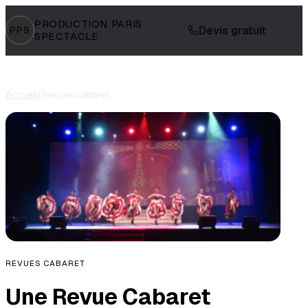
PRODUCTION PARIS
Devis gratuit
PPS
SPECTACLE
Accueil
/
Revues cabaret
REVUES CABARET
Une Revue Cabaret