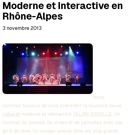
Moderne et Interactive en
Rhône-Alpes
3 novembre 2013
Nous
sommes heureux de vous présenter la nouvelle revue
cabaret
moderne et interactive
TALON AIGUILLE
. Un
cocktail de plumes, de strass et de paillettes avec ses
girls de rêve. Un voyage unique dans les plus grands