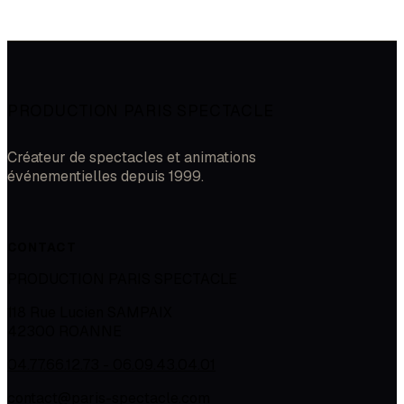
PRODUCTION PARIS SPECTACLE
Créateur de spectacles et animations
événementielles depuis 1999.
CONTACT
PRODUCTION PARIS SPECTACLE
118 Rue Lucien SAMPAIX
42300
ROANNE
04.77.66.12.73 - 06.09.43.04.01
contact@paris-spectacle.com