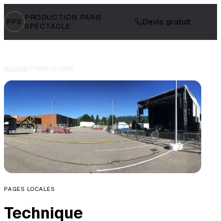
PRODUCTION PARIS
Devis gratuit
PPS
SPECTACLE
Accueil
/
Pages locales
PAGES LOCALES
Technique