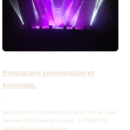
Prestataire sonorisation et
éclairage.
SAS PRODUCTION PARIS SPECTACLE 118 rue Lucien
Sampaix 42300 Roanne contact :
04.77.66.12.73
contact@paris-spectacle.com