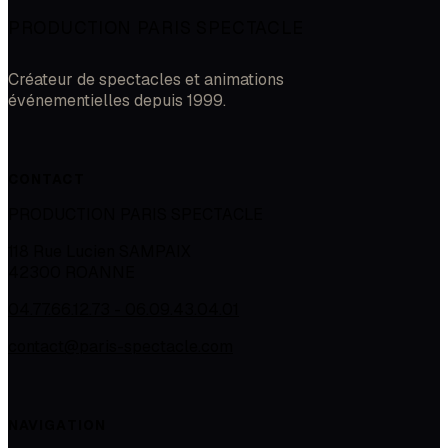
PRODUCTION PARIS SPECTACLE
Créateur de spectacles et animations
événementielles depuis 1999.
CONTACT
PRODUCTION PARIS SPECTACLE
118 Rue Lucien SAMPAIX
42300
ROANNE
04.77.66.12.73 - 06.09.43.04.01
contact@paris-spectacle.com
NAVIGATION