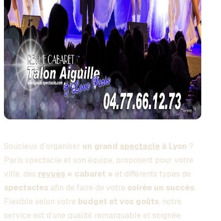
Soucieux d´organiser
un grand
spectacle
à Lyon
?
Paris spectacle et son équipe, proposent pour votre
ville, des
revues
« cabaret »
et différents types de
spectacles
afin de faire de votre
soirée un succès
.
Flexible selon votre
budget et vos goûts
, notre
service est d’une qualité remarquable et soignée.