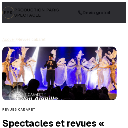
PRODUCTION PARIS
Devis gratuit
PPS
SPECTACLE
Accueil
/
Revues cabaret
REVUES CABARET
Spectacles et revues «