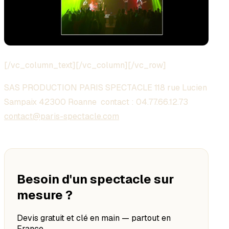
[/vc_column_text][/vc_column][/vc_row]
SAS PRODUCTION PARIS SPECTACLE 118 rue Lucien
Sampaix 42300 Roanne contact :
04.77.66.12.73
contact@paris-spectacle.com
Besoin d'un spectacle sur
mesure ?
Devis gratuit et clé en main — partout en
France.