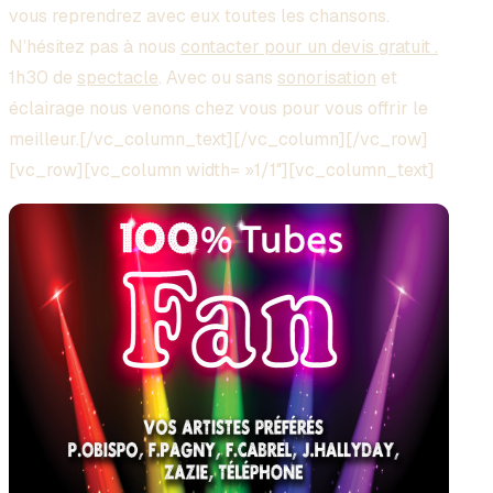
vous reprendrez avec eux toutes les chansons.
N’hésitez pas à nous
contacter pour un devis gratuit .
1h30 de
spectacle
. Avec ou sans
sonorisation
et
éclairage nous venons chez vous pour vous offrir le
meilleur.[/vc_column_text][/vc_column][/vc_row]
[vc_row][vc_column width= »1/1″][vc_column_text]