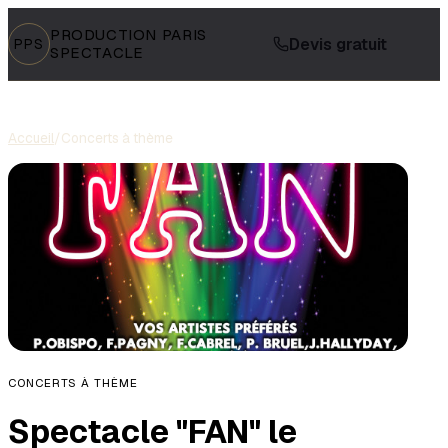
PRODUCTION PARIS
Devis gratuit
PPS
SPECTACLE
Accueil
/
Concerts à thème
CONCERTS À THÈME
Spectacle "FAN" le