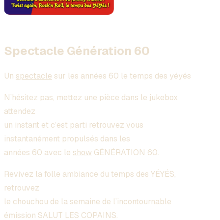
Spectacle Génération 60
Un
spectacle
sur les années 60 le temps des yéyés
N’hésitez pas, mettez une pièce dans le jukebox
attendez
un instant et c’est parti retrouvez vous
instantanément propulsés dans les
années 60 avec le
show
GÉNÉRATION 60
.
Revivez la folle ambiance du
temps des YÉYÉS
,
retrouvez
le chouchou de la semaine de l’incontournable
émission
SALUT LES COPAINS.