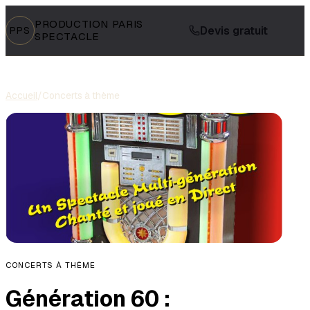
PRODUCTION PARIS
Devis gratuit
PPS
SPECTACLE
Accueil
/
Concerts à thème
CONCERTS À THÈME
Génération 60 :