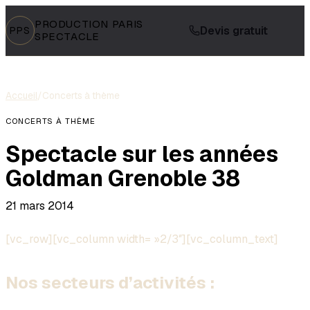
PRODUCTION PARIS
Devis gratuit
PPS
SPECTACLE
Accueil
/
Concerts à thème
CONCERTS À THÈME
Spectacle sur les années
Goldman Grenoble 38
21 mars 2014
[vc_row][vc_column width= »2/3″][vc_column_text]
Nos secteurs d’activités :