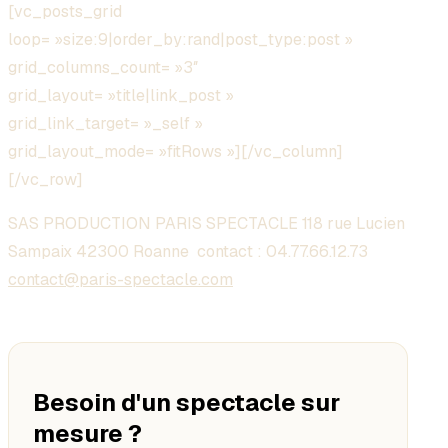
[vc_posts_grid
loop= »size:9|order_by:rand|post_type:post »
grid_columns_count= »3″
grid_layout= »title|link_post »
grid_link_target= »_self »
grid_layout_mode= »fitRows »][/vc_column]
[/vc_row]
SAS PRODUCTION PARIS SPECTACLE 118 rue Lucien
Sampaix 42300 Roanne contact :
04.77.66.12.73
contact@paris-spectacle.com
Besoin d'un spectacle sur
mesure ?