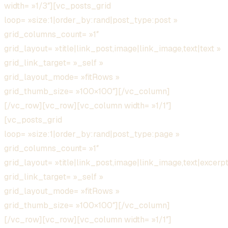
width= »1/3″][vc_posts_grid
loop= »size:1|order_by:rand|post_type:post »
grid_columns_count= »1″
grid_layout= »title|link_post,image|link_image,text|text »
grid_link_target= »_self »
grid_layout_mode= »fitRows »
grid_thumb_size= »100×100″][/vc_column]
[/vc_row][vc_row][vc_column width= »1/1″]
[vc_posts_grid
loop= »size:1|order_by:rand|post_type:page »
grid_columns_count= »1″
grid_layout= »title|link_post,image|link_image,text|excerpt
grid_link_target= »_self »
grid_layout_mode= »fitRows »
grid_thumb_size= »100×100″][/vc_column]
[/vc_row][vc_row][vc_column width= »1/1″]