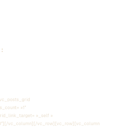
:
vc_posts_grid
s_count= »1″
grid_link_target= »_self »
00″][/vc_column][/vc_row][vc_row][vc_column