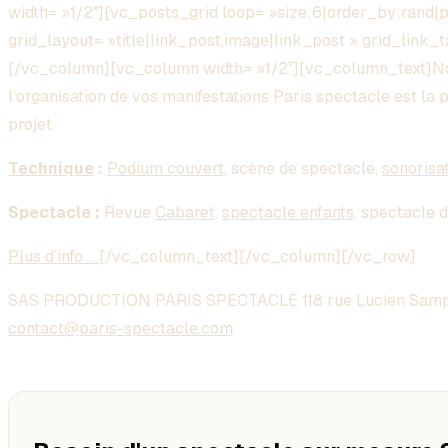
width= »1/2″][vc_posts_grid loop= »size:6|order_by:rand|
grid_layout= »title|link_post,image|link_post » grid_link
[/vc_column][vc_column width= »1/2″][vc_column_text]Nou
l’organisation de vos manifestations Paris spectacle est la 
projet.
Technique
:
Podium couvert
, scène de spectacle,
sonorisa
Spectacle :
Revue
Cabaret
,
spectacle enfants
, spectacle 
Plus d’info ….
[/vc_column_text][/vc_column][/vc_row]
SAS PRODUCTION PARIS SPECTACLE 118 rue Lucien Samp
contact@paris-spectacle.com