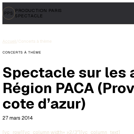
PRODUCTION PARIS
PPS
SPECTACLE
Accueil
/
Concerts à thème
CONCERTS À THÈME
Spectacle sur les
Région PACA (Pro
cote d’azur)
27 mars 2014
[vc_row][vc_column width= »2/3″][vc_column_text]