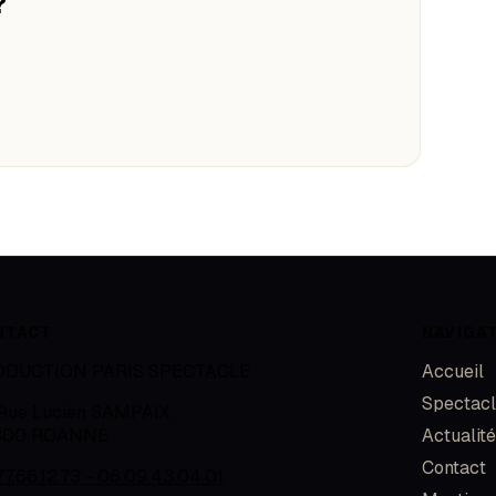
?
NTACT
NAVIGA
ODUCTION PARIS SPECTACLE
Accueil
Spectac
 Rue Lucien SAMPAIX
300
ROANNE
Actualit
Contact
77.66.12.73 - 06.09.43.04.01