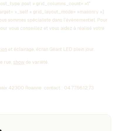
post_type:post » grid_columns_count= »1″
_target= »_self » grid_layout_mode= »masonry »]
s sommes spécialiste dans l’évènementiel. Pour
pour vous conseillez et vous aidez à réalisé votre
tion
et éclairage, écran Géant LED plein jour.
de rue,
show
de variété.
aix 42300 Roanne contact :
04.77.66.12.73