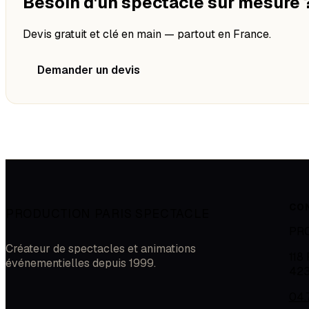
Besoin d'un spectacle sur mesure 
Devis gratuit et clé en main — partout en France.
Demander un devis
CO
PRODUCTION PARIS SPECTACLE
PR
Créateur de spectacles et animations
118
événementielles depuis 1999.
42
04.