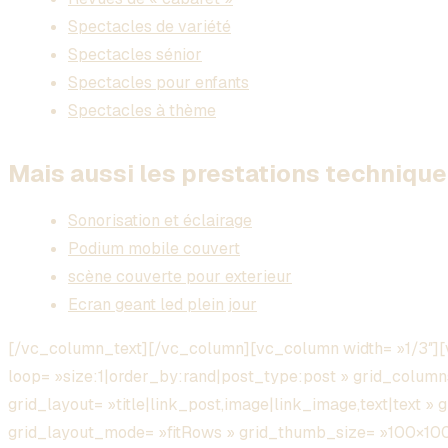
Spectacles de variété
Spectacles sénior
Spectacles pour enfants
Spectacles à thème
Mais aussi les prestations technique 
Sonorisation et éclairage
Podium mobile couvert
scène couverte pour exterieur
Ecran geant led plein jour
[/vc_column_text][/vc_column][vc_column width= »1/3″][
loop= »size:1|order_by:rand|post_type:post » grid_column
grid_layout= »title|link_post,image|link_image,text|text » 
grid_layout_mode= »fitRows » grid_thumb_size= »100×1