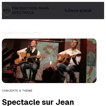
PRODUCTION PARIS
Devis gratuit
PPS
SPECTACLE
Accueil
/
Concerts à thème
CONCERTS À THÈME
Spectacle sur Jean