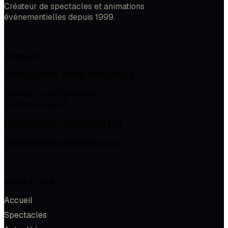
Créateur de spectacles et animations
événementielles depuis 1999.
CONTACT
PRODUCTION PARIS SPECTACLE
118 Rue Lucien SAMPAIX
42300
ROANNE
04.77.66.12.73 - 06.09.43.04.01
contact@paris-spectacle.com
NAVIGATION
Accueil
Spectacles