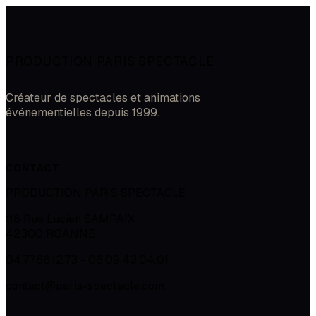
PRODUCTION PARIS SPECTACLE
Créateur de spectacles et animations
événementielles depuis 1999.
CONTACT
PRODUCTION PARIS SPECTACLE
118 Rue Lucien SAMPAIX
42300
ROANNE
04.77.66.12.73 - 06.09.43.04.01
contact@paris-spectacle.com