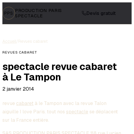
PRODUCTION PARIS
Devis gratuit
PPS
SPECTACLE
Accueil
/
Revues cabaret
REVUES CABARET
spectacle revue cabaret
à Le Tampon
2 janvier 2014
revue
cabaret
à le Tampon avec la revue Talon
aiguille I love Paris. tout nos
spectacle
se déplacent
sur la France entière.
SAS PRODUCTION PARIS SPECTACLE 118 rue Lucien