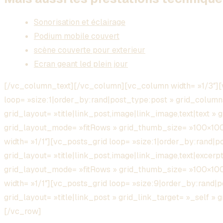
Sonorisation et éclairage
Podium mobile couvert
scène couverte pour exterieur
Ecran geant led plein jour
[/vc_column_text][/vc_column][vc_column width= »1/3″][
loop= »size:1|order_by:rand|post_type:post » grid_column
grid_layout= »title|link_post,image|link_image,text|text » 
grid_layout_mode= »fitRows » grid_thumb_size= »100×1
width= »1/1″][vc_posts_grid loop= »size:1|order_by:rand|
grid_layout= »title|link_post,image|link_image,text|excerpt
grid_layout_mode= »fitRows » grid_thumb_size= »100×1
width= »1/1″][vc_posts_grid loop= »size:9|order_by:rand|
grid_layout= »title|link_post » grid_link_target= »_self 
[/vc_row]