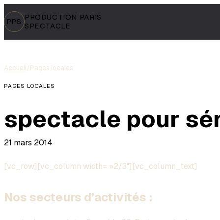
PRODUCTION PARIS
PPS
SPECTACLE
Accueil
/
Pages locales
PAGES LOCALES
spectacle pour sé
21 mars 2014
[vc_row][vc_column width= »2/3″][vc_column_text]
Nos secteurs d’activités :