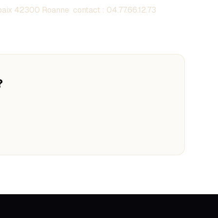
aix 42300 Roanne contact :
04.77.66.12.73
?