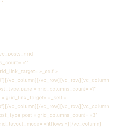
vc_posts_grid
s_count= »1″
grid_link_target= »_self »
00″][/vc_column][/vc_row][vc_row][vc_column
post_type:page » grid_columns_count= »1″
 » grid_link_target= »_self »
00″][/vc_column][/vc_row][vc_row][vc_column
post_type:post » grid_columns_count= »3″
» grid_layout_mode= »fitRows »][/vc_column]