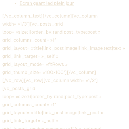
Ecran geant led plein jour
[/vc_column_text][/vc_column][vc_column
width= »1/3″][vc_posts_grid
loop= »size:1|order_by:rand|post_type:post »
grid_columns_count= »1″
grid_layout= »title|link_post,image|link_image,text|text »
grid_link_target= »_self »
grid_layout_mode= »fitRows »
grid_thumb_size= »100×100″][/vc_column]
[/vc_row][vc_row][vc_column width= »1/2″]
[vc_posts_grid
loop= »size:6|order_by:rand|post_type:post »
grid_columns_count= »1″
grid_layout= »title|link_post,image|link_post »
grid_link_target= »_self »
grid_layout_mode= »masonry »][/vc_column]