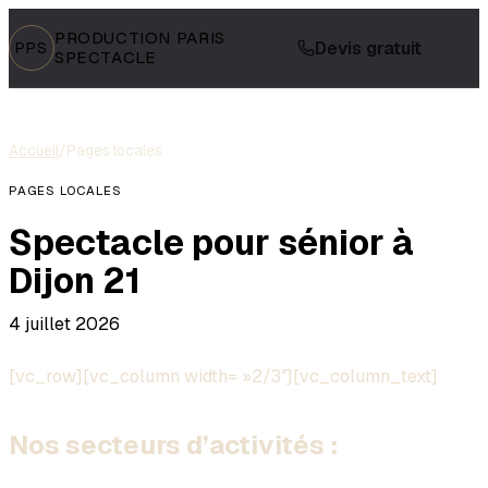
PRODUCTION PARIS
Devis gratuit
PPS
SPECTACLE
Accueil
/
Pages locales
PAGES LOCALES
Spectacle pour sénior à
Dijon 21
4 juillet 2026
[vc_row][vc_column width= »2/3″][vc_column_text]
Nos secteurs d’activités :