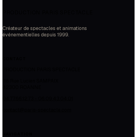
PRODUCTION PARIS SPECTACLE
Créateur de spectacles et animations
événementielles depuis 1999.
CONTACT
PRODUCTION PARIS SPECTACLE
118 Rue Lucien SAMPAIX
42300
ROANNE
04.77.66.12.73 - 06.09.43.04.01
contact@paris-spectacle.com
NAVIGATION