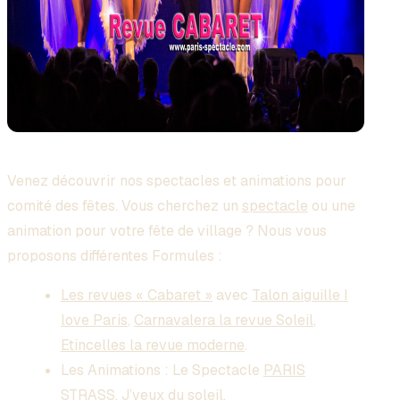
Venez découvrir nos spectacles et animations pour
comité des fêtes. Vous cherchez un
spectacle
ou une
animation pour votre fête de village ? Nous vous
proposons différentes Formules :
Les revues « Cabaret »
avec
Talon aiguille I
love Paris
,
Carnavalera la revue Soleil
,
Etincelles la revue moderne
.
Les Animations : Le Spectacle
PARIS
STRASS
,
J’veux du soleil
.