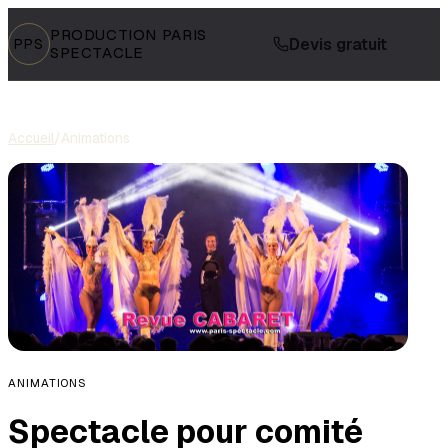
PRODUCTION PARIS
Devis gratuit
PPS
SPECTACLE
Accueil
/
Animations
ANIMATIONS
Spectacle pour comité