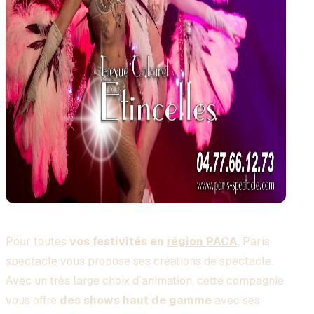
Pour toutes
vos festivités en
région PACA
, Paris
spectacle
vous propose ses créations de spectacle.
Avec un très large choix d´animation, cette compagnie
vous offre
des shows haut de gamme
avec ses