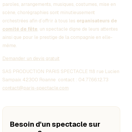
paroles, arrangements, musiques, costumes, mise en
scène, chorégraphies sont minutieusement
orchestrées afin d´offrir à tous les
organisateurs de
comité de fête
, un spectacle digne de leurs attentes
ainsi que pour le prestige de la compagnie en elle-
même.
Demander un devis gratuit
SAS PRODUCTION PARIS SPECTACLE 118 rue Lucien
Sampaix 42300 Roanne contact :
04.77.66.12.73
contact@paris-spectacle.com
Besoin d'un spectacle sur