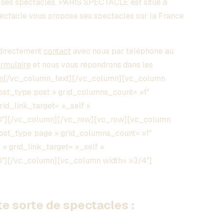
e ses spectacles. PARIS SPECTACLE est situé à
pectacle vous propose ses spectacles sur la France
directement
contact
avec nous par téléphone au
ormulaire
et nous vous répondrons dans les
m
[/vc_column_text][/vc_column][vc_column
post_type:post » grid_columns_count= »1″
grid_link_target= »_self »
00″][/vc_column][/vc_row][vc_row][vc_column
post_type:page » grid_columns_count= »1″
 » grid_link_target= »_self »
0″][/vc_column][vc_column width= »3/4″]
 sorte de spectacles :