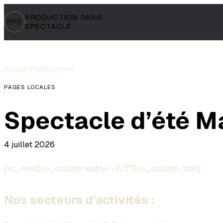
PRODUCTION PARIS
PPS
SPECTACLE
Accueil
/
Pages locales
PAGES LOCALES
Spectacle d’été Ma
4 juillet 2026
[vc_row][vc_column width= »2/3″][vc_column_text]
Nos secteurs d’activités :