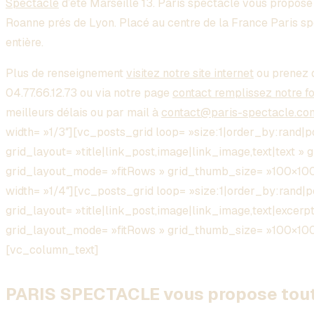
Spectacle
d’été Marseille 13. Paris spectacle vous propos
Roanne prés de Lyon. Placé au centre de la France Paris s
entière.
Plus de renseignement
visitez notre site internet
ou prenez 
04.77.66.12.73 ou via notre page
contact remplissez notre f
meilleurs délais ou par mail à
contact@paris-spectacle.co
width= »1/3″][vc_posts_grid loop= »size:1|order_by:rand|
grid_layout= »title|link_post,image|link_image,text|text » 
grid_layout_mode= »fitRows » grid_thumb_size= »100×1
width= »1/4″][vc_posts_grid loop= »size:1|order_by:rand|
grid_layout= »title|link_post,image|link_image,text|excerpt
grid_layout_mode= »fitRows » grid_thumb_size= »100×10
[vc_column_text]
PARIS SPECTACLE vous propose toute