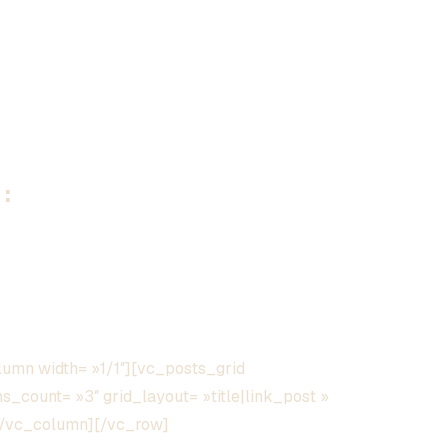
:
umn width= »1/1″][vc_posts_grid
_count= »3″ grid_layout= »title|link_post »
][/vc_column][/vc_row]