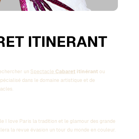
ET ITINERANT
rechercher un
Spectacle
Cabaret
itinérant
ou
écialisé dans le domaine artistique et de
acles.
lle I love Paris la tradition et le glamour des grande
era la revue évasion un tour du monde en couleur.