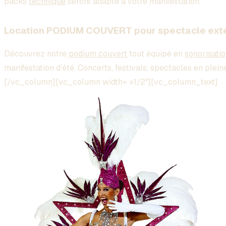
packs
technique
seront adapté à votre manifestation.
Location PODIUM COUVERT pour spectacle exté
Découvrez notre
podium couvert
tout équipé en
sonorisati
manifestation d’été. Concerts, festivals, spectacles en plei
[/vc_column][vc_column width= »1/2″][vc_column_text]