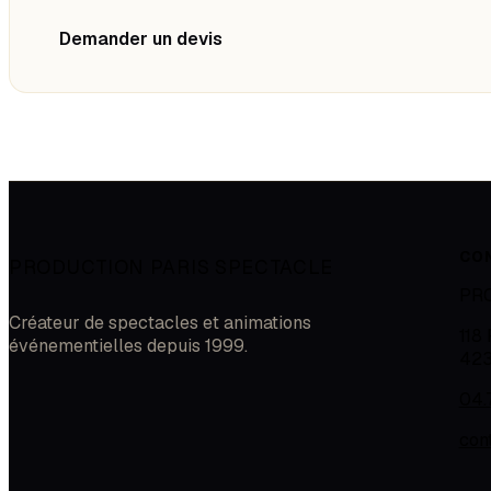
Demander un devis
CO
PRODUCTION PARIS SPECTACLE
PR
Créateur de spectacles et animations
118
événementielles depuis 1999.
42
04.
con