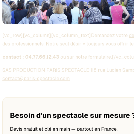
[vc_row][vc_column][vc_column_text]Demandez votre
de
des professionnels. Notre seul désir « toujours vous offrir l
contact : 04.77.66.12.43
ou sur
notre formulaire
.[/vc_col
SAS PRODUCTION PARIS SPECTACLE 118 rue Lucien Samp
contact@paris-spectacle.com
Besoin d'un spectacle sur mesure 
Devis gratuit et clé en main — partout en France.