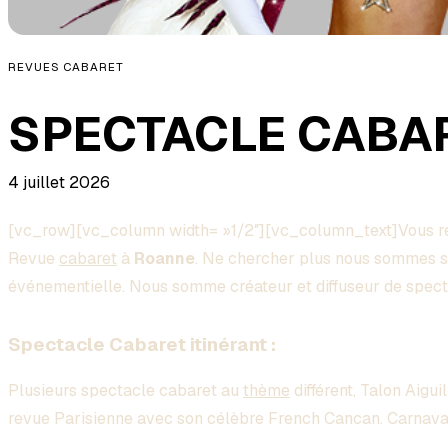
REVUES CABARET
SPECTACLE CABAR
4 juillet 2026
[vc_row][vc_column width= »1/2″][vc_column_text]Vous 
Revue
cabaret
à
Roanne
. Ne chercher plus nous sommes sp
événementielle. Nous somme créateur et diffuseur de spect
Spectacle Cabaret itinérant :
Plusieurs spectacle cabaret au
thème
différent, Talon Aigui
revue Parisienne avec son célèbre French Cancan. Carnaval