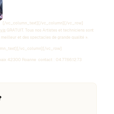
[/vc_column_text][/vc_column][/vc_row]
vis
GRATUIT. Tous nos Artistes et techniciens sont
e meilleur et des spectacles de grande qualité ».
umn_text][/vc_column][/vc_row]
aix 42300 Roanne contact :
04.77.66.12.73
?