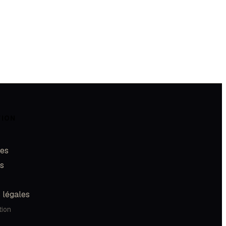
TION
les
és
 légales
tion