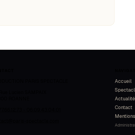
NTACT
NAVIGA
ODUCTION PARIS SPECTACLE
Accueil
Spectac
 Rue Lucien SAMPAIX
300
ROANNE
Actualit
Contact
77.66.12.73 - 06.09.43.04.01
Mentions
tact@paris-spectacle.com
Administra