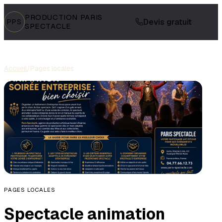
PRODUCTION PARIS
Devis gratuit
PPS
SPECTACLE
Accueil
/
Pages locales
PAGES LOCALES
Spectacle animation