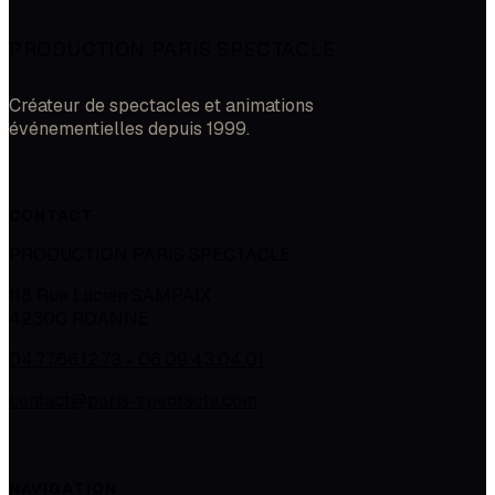
PRODUCTION PARIS SPECTACLE
Créateur de spectacles et animations
événementielles depuis 1999.
CONTACT
PRODUCTION PARIS SPECTACLE
118 Rue Lucien SAMPAIX
42300
ROANNE
04.77.66.12.73 - 06.09.43.04.01
contact@paris-spectacle.com
NAVIGATION