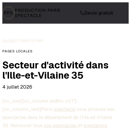
PRODUCTION PARIS
Devis gratuit
PPS
SPECTACLE
Accueil
/
Pages locales
PAGES LOCALES
Secteur d'activité dans
l'Ille-et-Vilaine 35
4 juillet 2026
[vc_row][vc_column width= »1/1″]
[vc_column_text]Paris
spectacle
vous propose ses
spectacles dans le département de l’Ille-et-Vilaine
35. Retrouver tous
nos spectacles
et
prestations