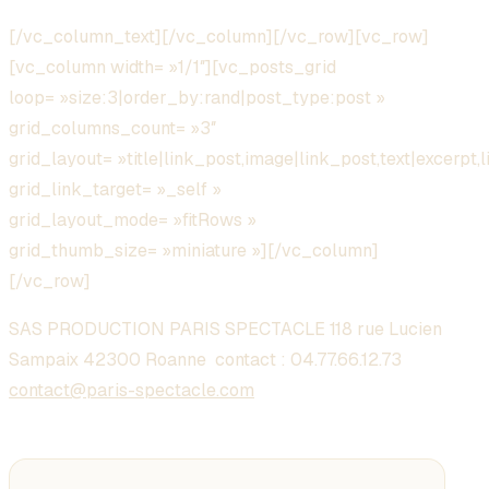
[/vc_column_text][/vc_column][/vc_row][vc_row]
[vc_column width= »1/1″][vc_posts_grid
loop= »size:3|order_by:rand|post_type:post »
grid_columns_count= »3″
grid_layout= »title|link_post,image|link_post,text|excerpt,l
grid_link_target= »_self »
grid_layout_mode= »fitRows »
grid_thumb_size= »miniature »][/vc_column]
[/vc_row]
SAS PRODUCTION PARIS SPECTACLE 118 rue Lucien
Sampaix 42300 Roanne contact :
04.77.66.12.73
contact@paris-spectacle.com