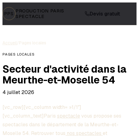
PRODUCTION PARIS
Devis gratuit
PPS
SPECTACLE
Accueil
/
Pages locales
PAGES LOCALES
Secteur d'activité dans la
Meurthe-et-Moselle 54
4 juillet 2026
[vc_row][vc_column width= »1/1″]
[vc_column_text]Paris
spectacle
vous propose ses
spectacles dans le département de la Meurthe-et-
Moselle 54. Retrouver tous
nos spectacles
et