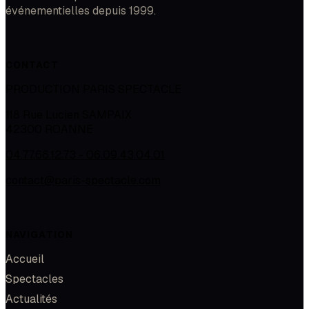
événementielles depuis 1999.
CONTACT
PRODUCTION PARIS SPECTACLE
118 Rue Lucien SAMPAIX
42300
ROANNE
04.77.66.12.73 - 06.09.43.04.01
contact@paris-spectacle.com
NAVIGATION
Accueil
Spectacles
Actualités