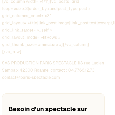
[vc_column width= »1/1″][vc_posts_grid
loop= »size:3|order_by:rand|post_type:post »
grid_columns_count= »3″
grid_layout= »title|link_post,image|link_post,text|excerpt,l
grid_link_target= »_self »
grid_layout_mode= »fitRows »
grid_thumb_size= »miniature »][/vc_column]
[/vc_row]
SAS PRODUCTION PARIS SPECTACLE 118 rue Lucien
Sampaix 42300 Roanne contact :
04.77.66.12.73
contact@paris-spectacle.com
Besoin d'un spectacle sur