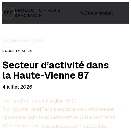
PRODUCTION PARIS
Devis gratuit
PPS
SPECTACLE
Accueil
/
Pages locales
PAGES LOCALES
Secteur d’activité dans
la Haute-Vienne 87
4 juillet 2026
[vc_row][vc_column width= »1/1″]
[vc_column_text]Paris
spectacle
vous propose ses
spectacles dans le département de la Haute-Vienne
87. Retrouver tous
nos spectacles
et
prestations