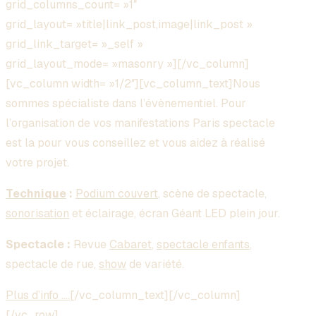
grid_columns_count= »1″
grid_layout= »title|link_post,image|link_post »
grid_link_target= »_self »
grid_layout_mode= »masonry »][/vc_column]
[vc_column width= »1/2″][vc_column_text]Nous
sommes spécialiste dans l’évènementiel. Pour
l’organisation de vos manifestations Paris spectacle
est la pour vous conseillez et vous aidez à réalisé
votre projet.
Technique
:
Podium couvert
, scène de spectacle,
sonorisation
et éclairage, écran Géant LED plein jour.
Spectacle :
Revue
Cabaret
,
spectacle enfants
,
spectacle de rue,
show
de variété.
Plus d’info ….
[/vc_column_text][/vc_column]
[/vc_row]