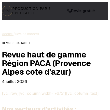
PRODUCTION PARIS
Devis gratuit
PPS
SPECTACLE
Accueil
/
Revues cabaret
REVUES CABARET
Revue haut de gamme
Région PACA (Provence
Alpes cote d’azur)
4 juillet 2026
[vc_row][vc_column width= »2/3″][vc_column_text]
Nos secteurs d’activités :