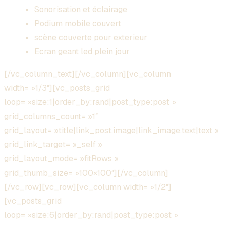
Sonorisation et éclairage
Podium mobile couvert
scène couverte pour exterieur
Ecran geant led plein jour
[/vc_column_text][/vc_column][vc_column
width= »1/3″][vc_posts_grid
loop= »size:1|order_by:rand|post_type:post »
grid_columns_count= »1″
grid_layout= »title|link_post,image|link_image,text|text »
grid_link_target= »_self »
grid_layout_mode= »fitRows »
grid_thumb_size= »100×100″][/vc_column]
[/vc_row][vc_row][vc_column width= »1/2″]
[vc_posts_grid
loop= »size:6|order_by:rand|post_type:post »