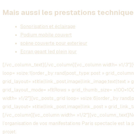
Mais aussi les prestations technique 
Sonorisation et éclairage
Podium mobile couvert
scène couverte pour exterieur
Ecran geant led plein jour
[/vc_column_text][/vc_column][vc_column width= »1/3″][
loop= »size:1|order_by:rand|post_type:post » grid_column
grid_layout= »title|link_post,image|link_image,text|text » 
grid_layout_mode= »fitRows » grid_thumb_size= »100×1
width= »1/2″][vc_posts_grid loop= »size:6|order_by:rand|
grid_layout= »title|link_post,image|link_post » grid_link
[/vc_column][vc_column width= »1/2″][vc_column_text]Nou
l’organisation de vos manifestations Paris spectacle est la 
projet.