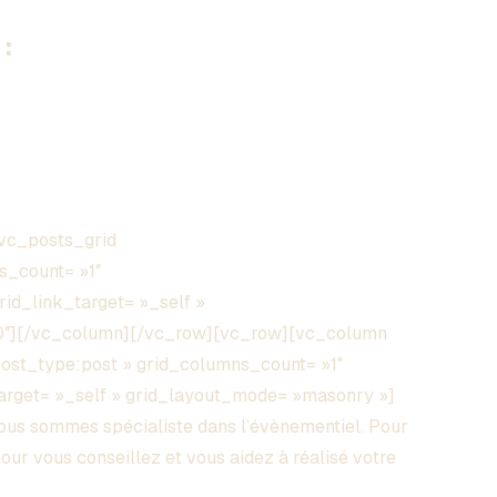
:
vc_posts_grid
s_count= »1″
grid_link_target= »_self »
00″][/vc_column][/vc_row][vc_row][vc_column
post_type:post » grid_columns_count= »1″
_target= »_self » grid_layout_mode= »masonry »]
s sommes spécialiste dans l’évènementiel. Pour
pour vous conseillez et vous aidez à réalisé votre