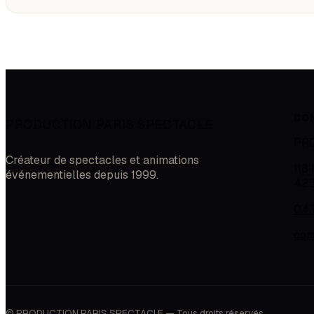
CO
PRODUCTION PARIS SPECTACLE
PR
Créateur de spectacles et animations
118
événementielles depuis 1999.
42
04.
con
© PRODUCTION PARIS SPECTACLE — Tous droits réservés