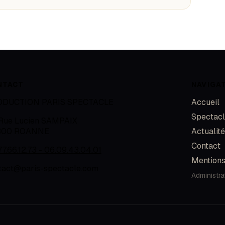
NTACT
NAVIGA
ODUCTION PARIS SPECTACLE
Accueil
Spectac
 Rue Lucien SAMPAIX
300
ROANNE
Actualit
Contact
77.66.12.73 - 06.09.43.04.01
Mentions
tact@paris-spectacle.com
Administra