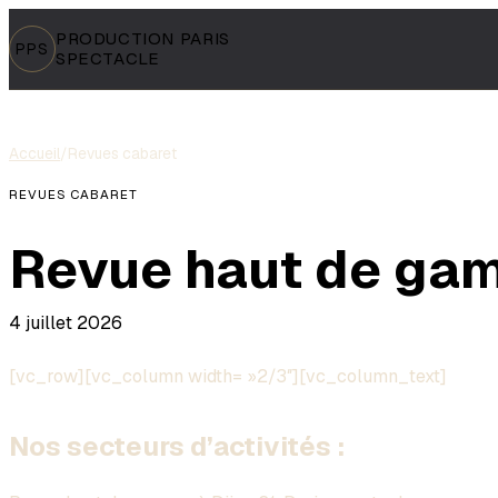
PRODUCTION PARIS
PPS
SPECTACLE
Accueil
/
Revues cabaret
REVUES CABARET
Revue haut de gam
4 juillet 2026
[vc_row][vc_column width= »2/3″][vc_column_text]
Nos secteurs d’activités :