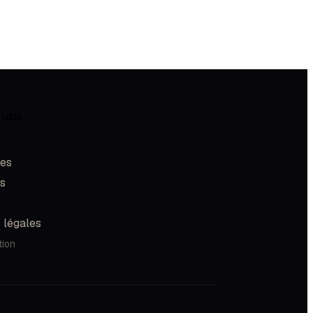
TION
les
és
 légales
tion