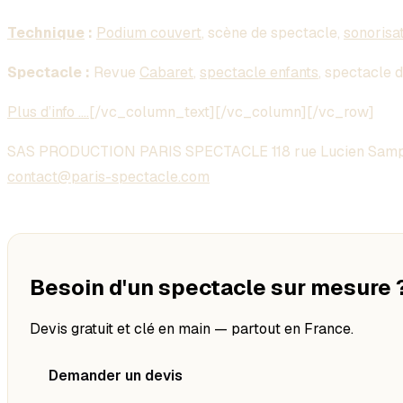
Technique
:
Podium couvert
, scène de spectacle,
sonorisa
Spectacle :
Revue
Cabaret
,
spectacle enfants
, spectacle 
Plus d’info ….
[/vc_column_text][/vc_column][/vc_row]
SAS PRODUCTION PARIS SPECTACLE 118 rue Lucien Samp
contact@paris-spectacle.com
Besoin d'un spectacle sur mesure 
Devis gratuit et clé en main — partout en France.
Demander un devis