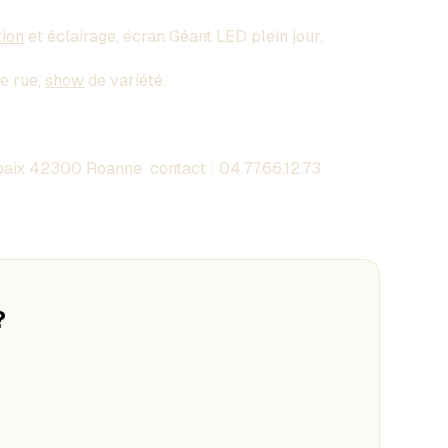
tion
et éclairage, écran Géant LED plein jour.
de rue,
show
de variété.
aix 42300 Roanne contact :
04.77.66.12.73
?