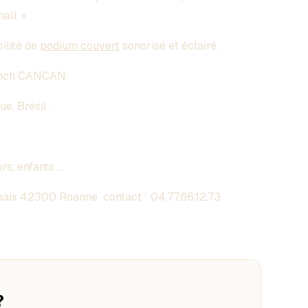
all »
bilité de
podium couvert
sonorisé et éclairé.
French CANCAN.
e, Brésil .
ors, enfants …
aix 42300 Roanne contact :
04.77.66.12.73
?