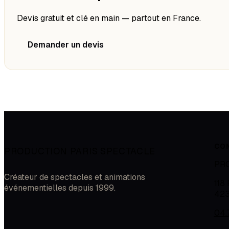
Devis gratuit et clé en main — partout en France.
Demander un devis
CO
PRODUCTION PARIS SPECTACLE
PR
Créateur de spectacles et animations
118
événementielles depuis 1999.
42
04.