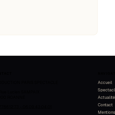
NTACT
NAVIGA
ODUCTION PARIS SPECTACLE
Accueil
Spectac
 Rue Lucien SAMPAIX
300
ROANNE
Actualit
Contact
77.66.12.73 - 06.09.43.04.01
Mentions