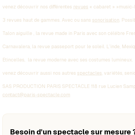
venez découvrir nos différentes
revues
« cabaret » »music-h
3 revues haut de gammes. Avec ou sans
sonorisation
. Possi
Talon aiguille , la revue made in Paris avec son célébre 
Carnavalera, la revue passeport pour le soleil. L’inde, Mexiqu
Etincelles, la revue moderne avec ses costumes lumineux.
venez découvrir aussi nos autres
spectacles
, variétés, seni
SAS PRODUCTION PARIS SPECTACLE 118 rue Lucien Samp
contact@paris-spectacle.com
Besoin d'un spectacle sur mesure 