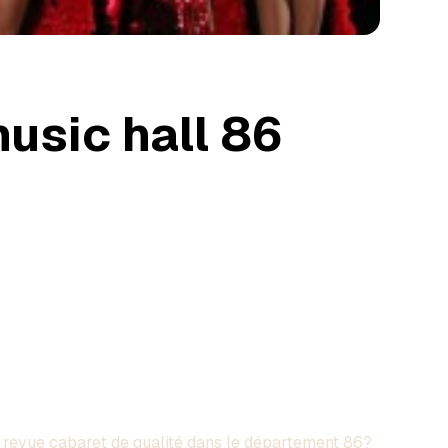
usic hall 86
revue cabaret de qualité dans le département 86?