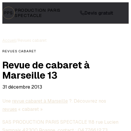
PRODUCTION PARIS
Devis gratuit
PPS
SPECTACLE
Accueil
/
Revues cabaret
REVUES CABARET
Revue de cabaret à
Marseille 13
31 décembre 2013
Une
revue cabaret à Marseille
?. Découvrez nos
revues
« cabaret »
SAS PRODUCTION PARIS SPECTACLE 118 rue Lucien
Sampaix 42300 Roanne contact :
04.77.66.12.73