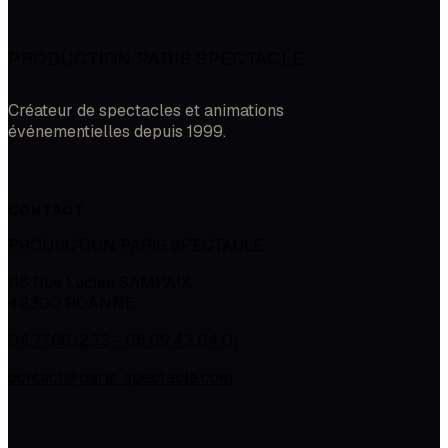
PRODUCTION PARIS SPECTACLE
Créateur de spectacles et animations
événementielles depuis 1999.
CONTACT
PRODUCTION PARIS SPECTACLE
118 Rue Lucien SAMPAIX
42300
ROANNE
04.77.66.12.73 - 06.09.43.04.01
contact@paris-spectacle.com