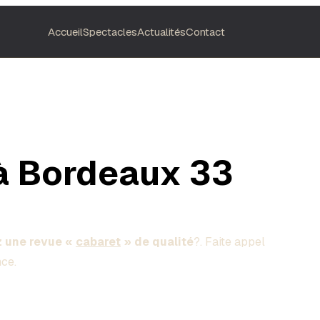
Accueil
Spectacles
Actualités
Contact
à Bordeaux 33
 une revue «
cabaret
» de qualité
?. Faite appel
nce.