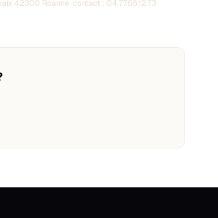
aix 42300 Roanne contact :
04.77.66.12.73
?