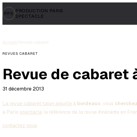
PRODUCTION PARIS
PPS
SPECTACLE
Accueil
/
Revues cabaret
REVUES CABARET
Revue de cabaret 
31 décembre 2013
La revue cabaret talon aiguille
à
bordeaux
. vous
cherchez
à Paris
spectacle
la référence de la revue itinérante en Fra
contactez nous