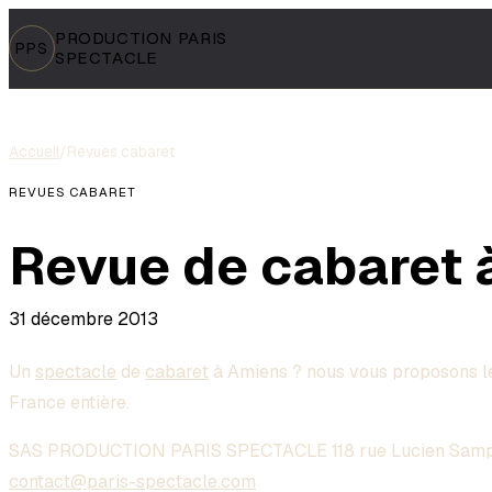
PRODUCTION PARIS
PPS
SPECTACLE
Accueil
/
Revues cabaret
REVUES CABARET
Revue de cabaret 
31 décembre 2013
Un
spectacle
de
cabaret
à Amiens ? nous vous proposons le
France entière.
SAS PRODUCTION PARIS SPECTACLE 118 rue Lucien Samp
contact@paris-spectacle.com