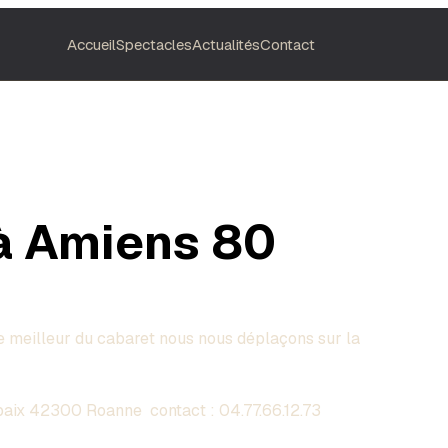
Accueil
Spectacles
Actualités
Contact
à Amiens 80
 meilleur du cabaret nous nous déplaçons sur la
aix 42300 Roanne contact :
04.77.66.12.73