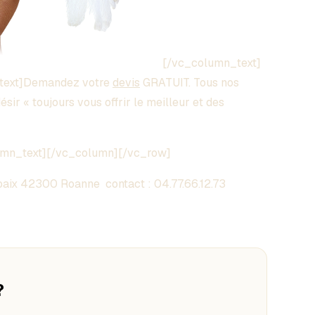
[/vc_column_text]
text]Demandez votre
devis
GRATUIT. Tous nos
sir « toujours vous offrir le meilleur et des
umn_text][/vc_column][/vc_row]
aix 42300 Roanne contact :
04.77.66.12.73
?