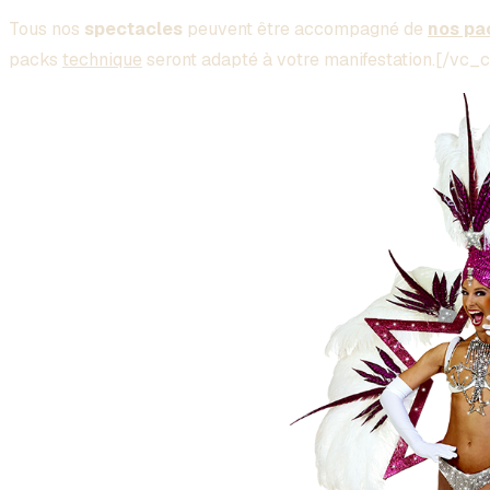
Tous nos
spectacles
peuvent être accompagné de
nos pa
packs
technique
seront adapté à votre manifestation.[/v