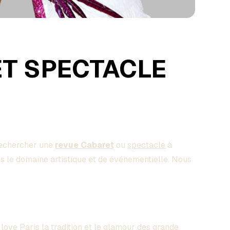
ET SPECTACLE
rechercher une
revue Cabaret
ou
spectacle
à
s le domaine artistique et de événementielle. Nous
I love Paris la tradition et le glamour des grande