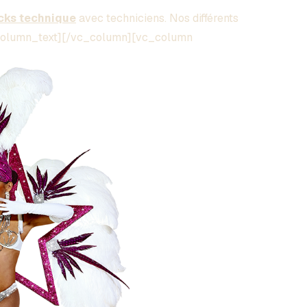
cks technique
avec techniciens. Nos différents
c_column_text][/vc_column][vc_column