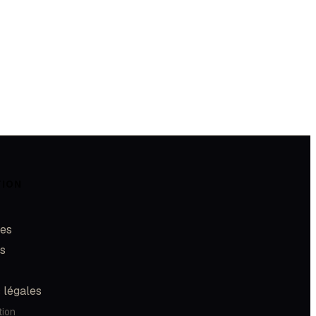
TION
les
és
 légales
tion