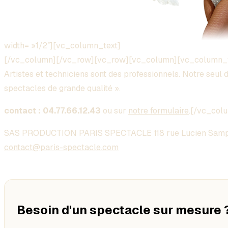
width= »1/2″][vc_column_text]
[/vc_column][/vc_row][vc_row][vc_column][vc_column_
Artistes et techniciens sont des professionnels. Notre seul dé
spectacles de grande qualité ».
contact : 04.77.66.12.43
ou sur
notre formulaire
.[/vc_col
SAS PRODUCTION PARIS SPECTACLE 118 rue Lucien Samp
contact@paris-spectacle.com
Besoin d'un spectacle sur mesure 