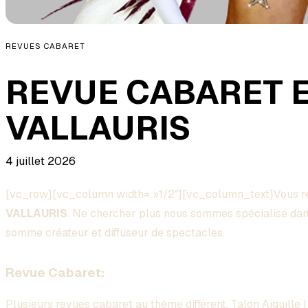
REVUES CABARET
REVUE CABARET 
VALLAURIS
4 juillet 2026
[vc_row][vc_column width= »1/2″][vc_column_text]Vous 
VALLAURIS
. Ne chercher plus nous sommes spécialisé dan
somme créateur et diffuseur de spectacles.
Revue Cabaret:
Plusieurs
revues
cabaret au
thème
différent, Talon Aiguille 