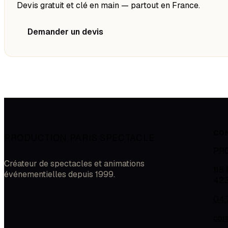
Devis gratuit et clé en main — partout en France.
Demander un devis
CO
PRODUCTION PARIS SPECTACLE
PR
Créateur de spectacles et animations
118
événementielles depuis 1999.
42
04.
con