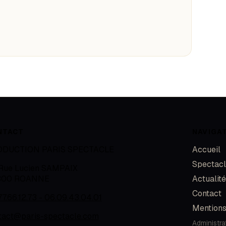
NTACT
NAVIGA
ODUCTION PARIS SPECTACLE
Accueil
Spectac
 Rue Lucien SAMPAIX
300
ROANNE
Actualit
Contact
77.66.12.73 - 06.09.43.04.01
Mentions
tact@paris-spectacle.com
Administra