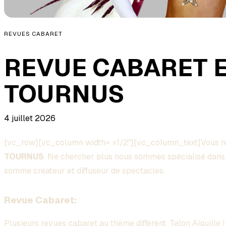
REVUES CABARET
REVUE CABARET 
TOURNUS
4 juillet 2026
[vc_row][vc_column width= »1/2″][vc_column_text]Vous 
TOURNUS
. Ne chercher plus nous sommes spécialisé dans 
somme créateur et diffuseur de spectacles.
Revue Cabaret:
Plusieurs
revues
cabaret au
thème
différent, Talon Aiguille 