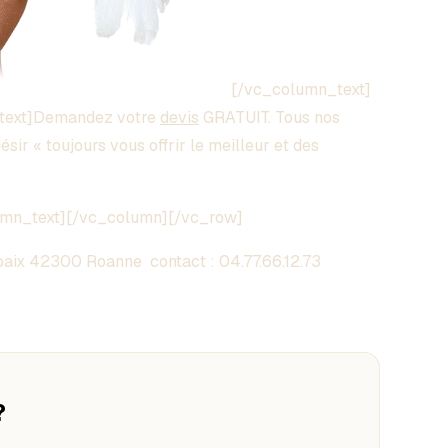
[/vc_column_text]
text]Demandez votre
devis
GRATUIT. Tous nos
sir « toujours vous offrir le meilleur et des
umn_text][/vc_column][/vc_row]
aix 42300 Roanne contact :
04.77.66.12.73
?