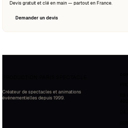
Devis gratuit et clé en main — partout en France.
Demander un devis
CO
PRODUCTION PARIS SPECTACLE
PR
Créateur de spectacles et animations
118
événementielles depuis 1999.
42
04.
con