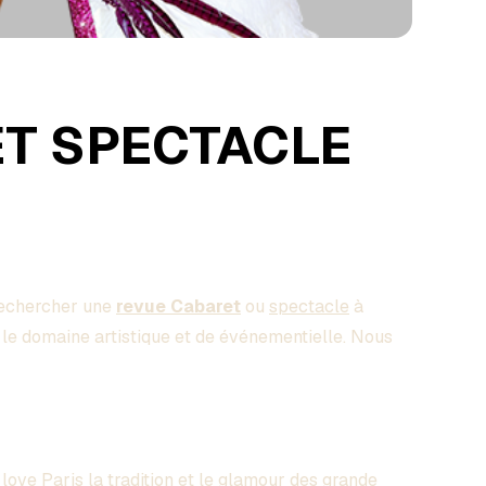
ET SPECTACLE
rechercher une
revue Cabaret
ou
spectacle
à
le domaine artistique et de événementielle. Nous
I love Paris la tradition et le glamour des grande