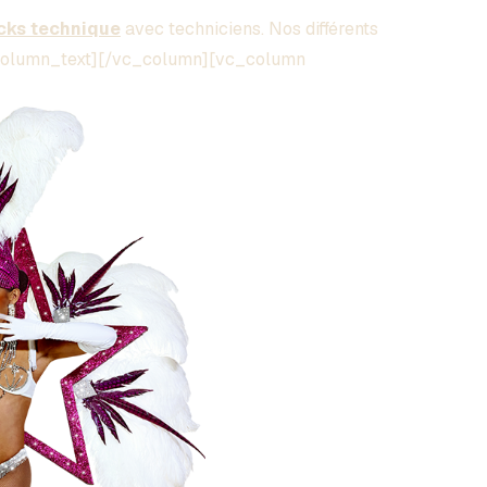
cks technique
avec techniciens. Nos différents
c_column_text][/vc_column][vc_column