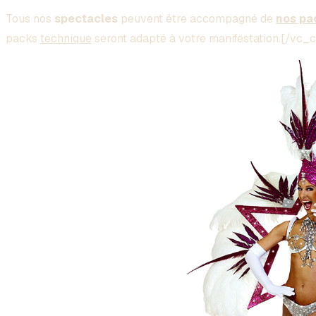
Tous nos
spectacles
peuvent être accompagné de
nos pa
packs
technique
seront adapté à votre manifestation.[/v