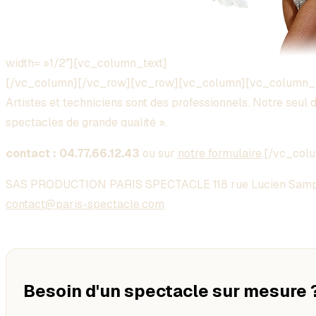
width= »1/2″][vc_column_text]
[/vc_column][/vc_row][vc_row][vc_column][vc_column_
Artistes et techniciens sont des professionnels. Notre seul dé
spectacles de grande qualité ».
contact : 04.77.66.12.43
ou sur
notre formulaire
.[/vc_col
SAS PRODUCTION PARIS SPECTACLE 118 rue Lucien Samp
contact@paris-spectacle.com
Besoin d'un spectacle sur mesure 