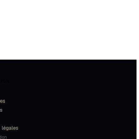
TION
les
és
 légales
tion