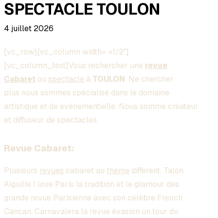
SPECTACLE TOULON
4 juillet 2026
[vc_row][vc_column width= »1/2″]
[vc_column_text]Vous rechercher une
revue
Cabaret
ou
spectacle
à
TOULON
. Ne chercher
plus nous sommes spécialisé dans le domaine
artistique et de événementielle. Nous somme créateur
et diffuseur de spectacles.
Revue Cabaret:
Plusieurs
revues
cabaret au
thème
différent, Talon
Aiguille I love Paris la tradition et le glamour des
grande revue Parisienne avec son célèbre French
Cancan. Carnavalera la revue évasion un tour du