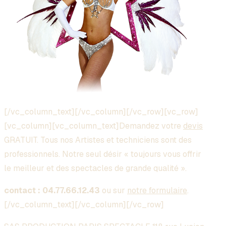
[/vc_column_text][/vc_column][/vc_row][vc_row]
[vc_column][vc_column_text]Demandez votre
devis
GRATUIT. Tous nos Artistes et techniciens sont des
professionnels. Notre seul désir « toujours vous offrir
le meilleur et des spectacles de grande qualité ».
contact : 04.77.66.12.43
ou sur
notre formulaire
.
[/vc_column_text][/vc_column][/vc_row]