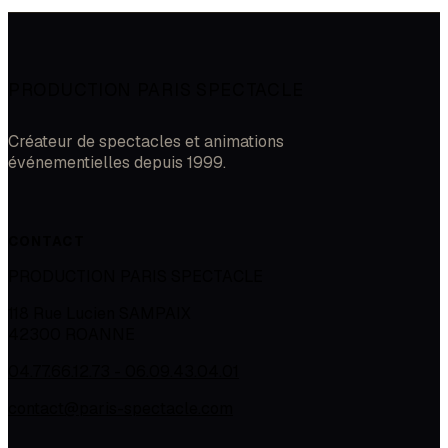
PRODUCTION PARIS SPECTACLE
Créateur de spectacles et animations
événementielles depuis 1999.
CONTACT
PRODUCTION PARIS SPECTACLE
118 Rue Lucien SAMPAIX
42300
ROANNE
04.77.66.12.73 - 06.09.43.04.01
contact@paris-spectacle.com