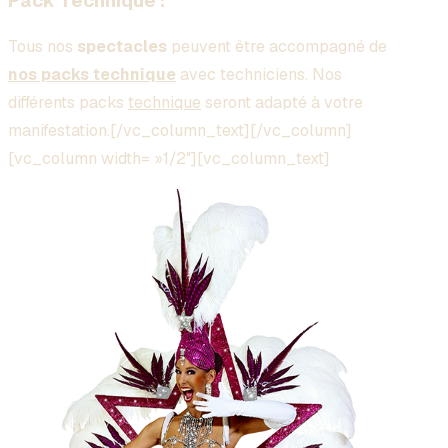
Pack Technique :
Tous nos
spectacles
peuvent être accompagné de
nos packs technique
avec techniciens. Nos
différents packs
technique
seront adapté à votre
manifestation.[/vc_column_text][/vc_column]
[vc_column width= »1/2″][vc_column_text]