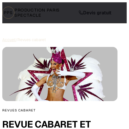
PRODUCTION PARIS
Devis gratuit
PPS
SPECTACLE
Accueil
/
Revues cabaret
REVUES CABARET
REVUE CABARET ET