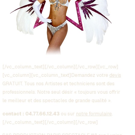
[/vc_column_text][/vc_column][/vc_row][vc_row]
[vc_column][vc_column_text]Demandez votre
devis
GRATUIT. Tous nos Artistes et techniciens sont des
professionnels. Notre seul désir « toujours vous offrir
le meilleur et des spectacles de grande qualité ».
contact : 04.77.66.12.43
ou sur
notre formulaire
.
[/vc_column_text][/vc_column][/vc_row]