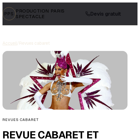
PRODUCTION PARIS
Devis gratuit
PPS
SPECTACLE
Accueil
/
Revues cabaret
REVUES CABARET
REVUE CABARET ET