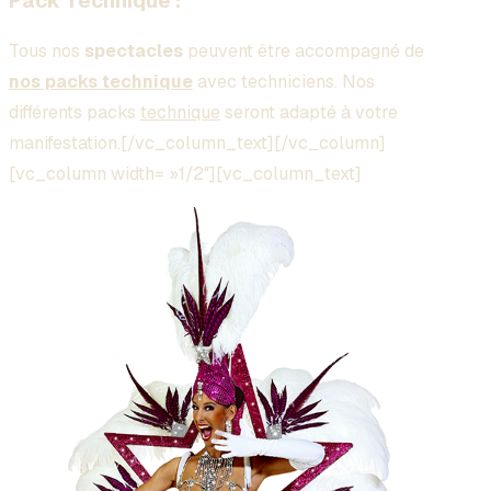
Pack Technique :
Tous nos
spectacles
peuvent être accompagné de
nos packs technique
avec techniciens. Nos
différents packs
technique
seront adapté à votre
manifestation.[/vc_column_text][/vc_column]
[vc_column width= »1/2″][vc_column_text]