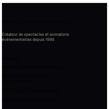
PRODUCTION PARIS SPECTACLE
Créateur de spectacles et animations
événementielles depuis 1999.
CONTACT
PRODUCTION PARIS SPECTACLE
118 Rue Lucien SAMPAIX
42300
ROANNE
04.77.66.12.73 - 06.09.43.04.01
contact@paris-spectacle.com