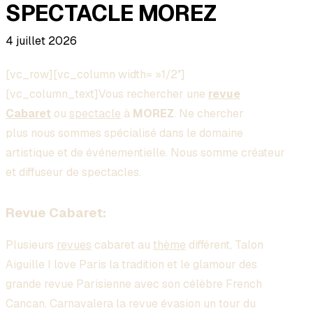
SPECTACLE MOREZ
4 juillet 2026
[vc_row][vc_column width= »1/2″]
[vc_column_text]Vous rechercher une
revue
Cabaret
ou
spectacle
à
MOREZ
. Ne chercher
plus nous sommes spécialisé dans le domaine
artistique et de événementielle. Nous somme créateur
et diffuseur de spectacles.
Revue Cabaret:
Plusieurs
revues
cabaret au
thème
différent, Talon
Aiguille I love Paris la tradition et le glamour des
grande revue Parisienne avec son célèbre French
Cancan. Carnavalera la revue évasion un tour du