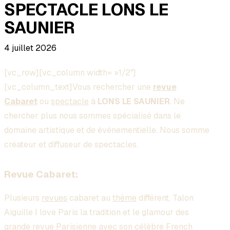
SPECTACLE LONS LE
SAUNIER
4 juillet 2026
[vc_row][vc_column width= »1/2″]
[vc_column_text]Vous rechercher une
revue
Cabaret
ou
spectacle
à
LONS LE SAUNIER
. Ne
chercher plus nous sommes spécialisé dans le
domaine artistique et de événementielle. Nous somme
créateur et diffuseur de spectacles.
Revue Cabaret:
Plusieurs
revues
cabaret au
thème
différent, Talon
Aiguille I love Paris la tradition et le glamour des
grande revue Parisienne avec son célèbre French