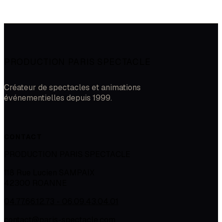
PRODUCTION PARIS SPECTACLE
Créateur de spectacles et animations
événementielles depuis 1999.
CONTACT
PRODUCTION PARIS SPECTACLE
118 Rue Lucien SAMPAIX
42300
ROANNE
04.77.66.12.73 - 06.09.43.04.01
contact@paris-spectacle.com