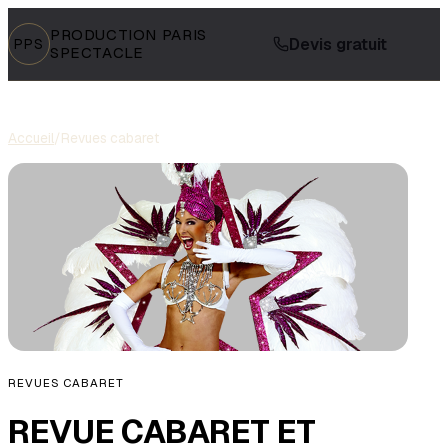
PRODUCTION PARIS
Devis gratuit
PPS
SPECTACLE
Accueil
/
Revues cabaret
REVUES CABARET
REVUE CABARET ET