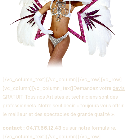
[/vc_column_text][/vc_column][/vc_row][vc_row]
[vc_column][vc_column_text]Demandez votre
devis
GRATUIT. Tous nos Artistes et techniciens sont des
professionnels. Notre seul désir « toujours vous offrir
le meilleur et des spectacles de grande qualité ».
contact : 04.77.66.12.43
ou sur
notre formulaire
.
[/vc_column_text][/vc_column][/vc_row]