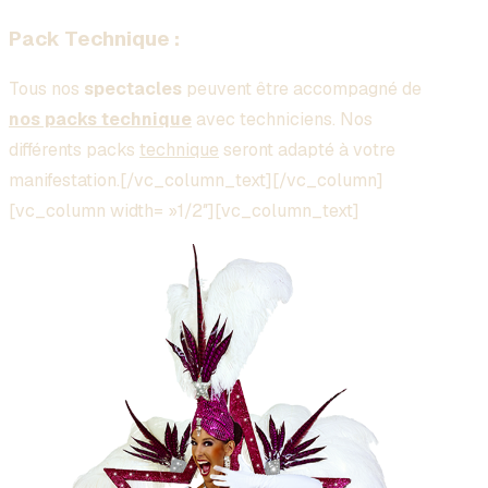
Pack Technique :
Tous nos
spectacles
peuvent être accompagné de
nos packs technique
avec techniciens. Nos
différents packs
technique
seront adapté à votre
manifestation.[/vc_column_text][/vc_column]
[vc_column width= »1/2″][vc_column_text]