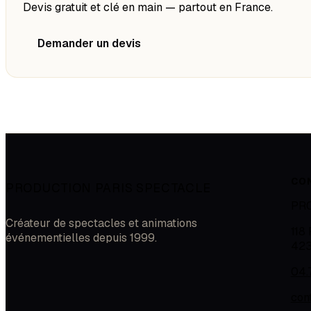
Devis gratuit et clé en main — partout en France.
Demander un devis
CO
PRODUCTION PARIS SPECTACLE
PR
Créateur de spectacles et animations
118
événementielles depuis 1999.
42
04.
con