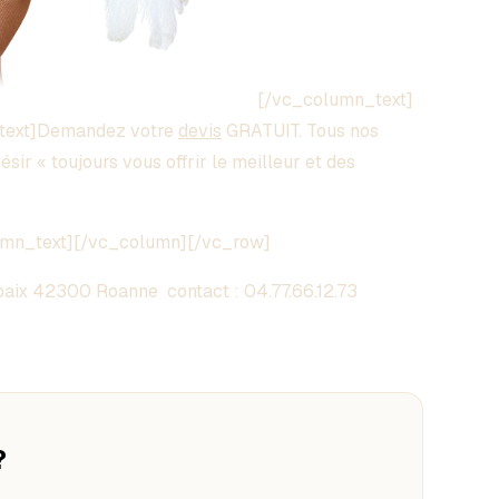
[/vc_column_text]
text]Demandez votre
devis
GRATUIT. Tous nos
sir « toujours vous offrir le meilleur et des
umn_text][/vc_column][/vc_row]
aix 42300 Roanne contact :
04.77.66.12.73
?