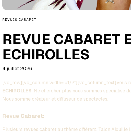
REVUES CABARET
REVUE CABARET 
ECHIROLLES
4 juillet 2026
[vc_row][vc_column width= »1/2″][vc_column_text]Vous 
ECHIROLLES
. Ne chercher plus nous sommes spécialisé dan
Nous somme créateur et diffuseur de spectacles.
Revue Cabaret:
Plusieurs
revues
cabaret au
thème
différent, Talon Aiguille 