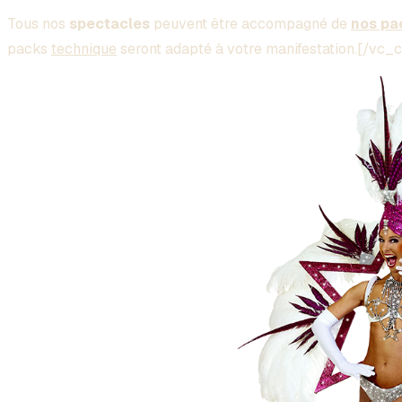
Tous nos
spectacles
peuvent être accompagné de
nos pa
packs
technique
seront adapté à votre manifestation.[/v