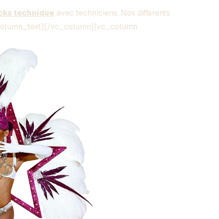
cks technique
avec techniciens. Nos différents
c_column_text][/vc_column][vc_column