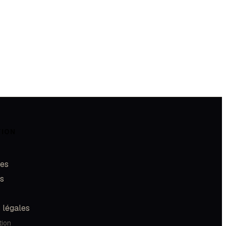
TION
les
és
 légales
tion