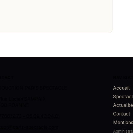
NTACT
NAVIGA
ODUCTION PARIS SPECTACLE
Accueil
Spectac
 Rue Lucien SAMPAIX
300
ROANNE
Actualit
Contact
77.66.12.73 - 06.09.43.04.01
Mentions
tact@paris-spectacle.com
Administra