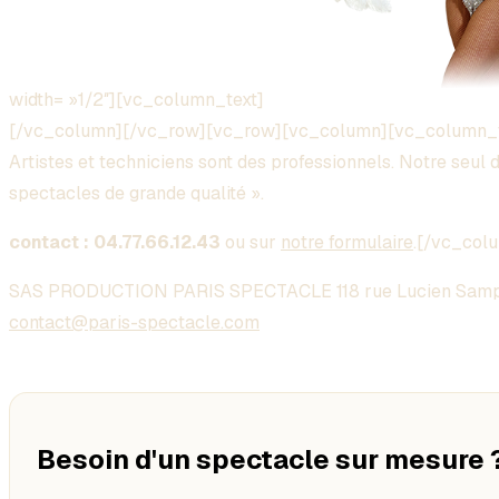
width= »1/2″][vc_column_text]
[/vc_column][/vc_row][vc_row][vc_column][vc_column_
Artistes et techniciens sont des professionnels. Notre seul dé
spectacles de grande qualité ».
contact : 04.77.66.12.43
ou sur
notre formulaire
.[/vc_col
SAS PRODUCTION PARIS SPECTACLE 118 rue Lucien Samp
contact@paris-spectacle.com
Besoin d'un spectacle sur mesure 