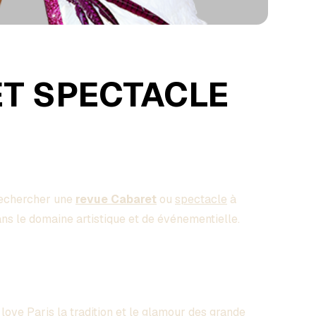
ET SPECTACLE
rechercher une
revue Cabaret
ou
spectacle
à
s le domaine artistique et de événementielle.
I love Paris la tradition et le glamour des grande