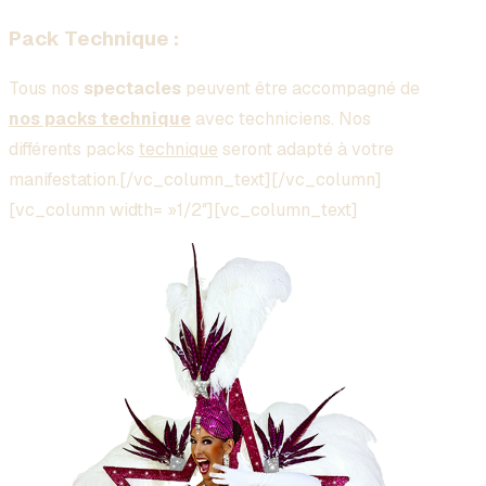
Pack Technique :
Tous nos
spectacles
peuvent être accompagné de
nos packs technique
avec techniciens. Nos
différents packs
technique
seront adapté à votre
manifestation.[/vc_column_text][/vc_column]
[vc_column width= »1/2″][vc_column_text]