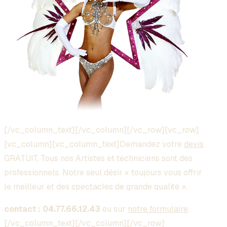
[/vc_column_text][/vc_column][/vc_row][vc_row]
[vc_column][vc_column_text]Demandez votre
devis
GRATUIT. Tous nos Artistes et techniciens sont des
professionnels. Notre seul désir « toujours vous offrir
le meilleur et des spectacles de grande qualité ».
contact : 04.77.66.12.43
ou sur
notre formulaire
.
[/vc_column_text][/vc_column][/vc_row]