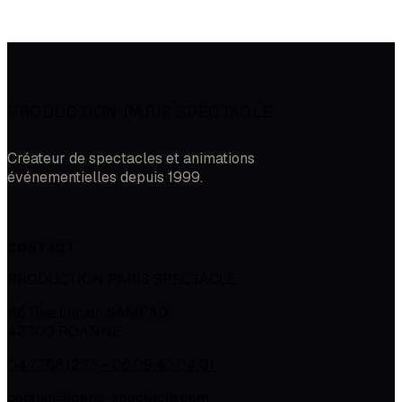
PRODUCTION PARIS SPECTACLE
Créateur de spectacles et animations
événementielles depuis 1999.
CONTACT
PRODUCTION PARIS SPECTACLE
118 Rue Lucien SAMPAIX
42300
ROANNE
04.77.66.12.73 - 06.09.43.04.01
contact@paris-spectacle.com