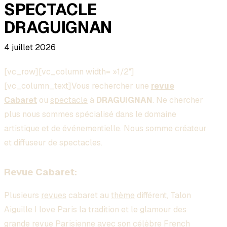
SPECTACLE
DRAGUIGNAN
4 juillet 2026
[vc_row][vc_column width= »1/2″]
[vc_column_text]Vous rechercher une
revue
Cabaret
ou
spectacle
à
DRAGUIGNAN
. Ne chercher
plus nous sommes spécialisé dans le domaine
artistique et de événementielle. Nous somme créateur
et diffuseur de spectacles.
Revue Cabaret:
Plusieurs
revues
cabaret au
thème
différent, Talon
Aiguille I love Paris la tradition et le glamour des
grande revue Parisienne avec son célèbre French