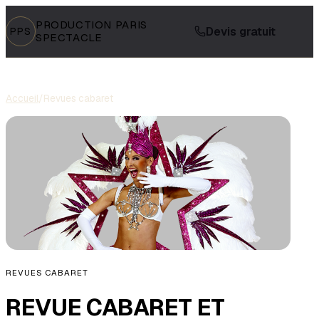
PRODUCTION PARIS
Devis gratuit
PPS
SPECTACLE
Accueil
/
Revues cabaret
REVUES CABARET
REVUE CABARET ET