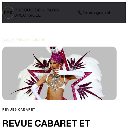
PRODUCTION PARIS
Devis gratuit
PPS
SPECTACLE
Accueil
/
Revues cabaret
REVUES CABARET
REVUE CABARET ET