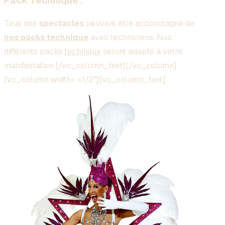
Pack Technique :
Tous nos
spectacles
peuvent être accompagné de
nos packs technique
avec techniciens. Nos
différents packs
technique
seront adapté à votre
manifestation.[/vc_column_text][/vc_column]
[vc_column width= »1/2″][vc_column_text]