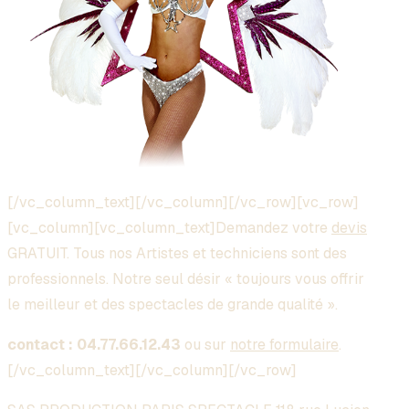
[/vc_column_text][/vc_column][/vc_row][vc_row]
[vc_column][vc_column_text]Demandez votre
devis
GRATUIT. Tous nos Artistes et techniciens sont des
professionnels. Notre seul désir « toujours vous offrir
le meilleur et des spectacles de grande qualité ».
contact : 04.77.66.12.43
ou sur
notre formulaire
.
[/vc_column_text][/vc_column][/vc_row]