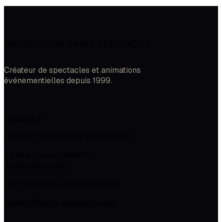
PRODUCTION PARIS SPECTACLE
Créateur de spectacles et animations
événementielles depuis 1999.
CONTACT
PRODUCTION PARIS SPECTACLE
118 Rue Lucien SAMPAIX
42300
ROANNE
04.77.66.12.73 - 06.09.43.04.01
contact@paris-spectacle.com