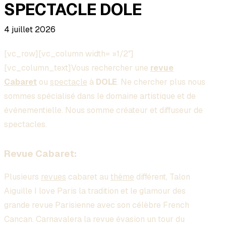
SPECTACLE DOLE
4 juillet 2026
[vc_row][vc_column width= »1/2″]
[vc_column_text]Vous rechercher une
revue
Cabaret
ou
spectacle
à
DOLE
. Ne chercher plus nous
sommes spécialisé dans le domaine artistique et de
événementielle. Nous somme créateur et diffuseur de
spectacles.
Revue Cabaret:
Plusieurs
revues
cabaret au
thème
différent, Talon
Aiguille I love Paris la tradition et le glamour des
grande revue Parisienne avec son célèbre French
Cancan. Carnavalera la revue évasion un tour du