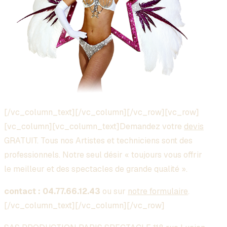
[/vc_column_text][/vc_column][/vc_row][vc_row]
[vc_column][vc_column_text]Demandez votre
devis
GRATUIT. Tous nos Artistes et techniciens sont des
professionnels. Notre seul désir « toujours vous offrir
le meilleur et des spectacles de grande qualité ».
contact : 04.77.66.12.43
ou sur
notre formulaire
.
[/vc_column_text][/vc_column][/vc_row]