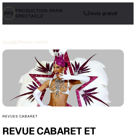
PRODUCTION PARIS
Devis gratuit
PPS
SPECTACLE
Accueil
/
Revues cabaret
REVUES CABARET
REVUE CABARET ET