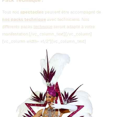
Pack Technique :
Tous nos
spectacles
peuvent être accompagné de
nos packs technique
avec techniciens. Nos
différents packs
technique
seront adapté à votre
manifestation.[/vc_column_text][/vc_column]
[vc_column width= »1/2″][vc_column_text]