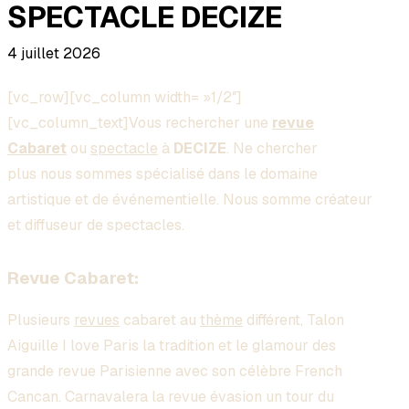
SPECTACLE DECIZE
4 juillet 2026
[vc_row][vc_column width= »1/2″]
[vc_column_text]Vous rechercher une
revue
Cabaret
ou
spectacle
à
DECIZE
. Ne chercher
plus nous sommes spécialisé dans le domaine
artistique et de événementielle. Nous somme créateur
et diffuseur de spectacles.
Revue Cabaret:
Plusieurs
revues
cabaret au
thème
différent, Talon
Aiguille I love Paris la tradition et le glamour des
grande revue Parisienne avec son célèbre French
Cancan. Carnavalera la revue évasion un tour du