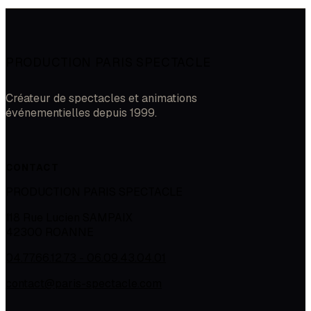
PRODUCTION PARIS SPECTACLE
Créateur de spectacles et animations
événementielles depuis 1999.
CONTACT
PRODUCTION PARIS SPECTACLE
118 Rue Lucien SAMPAIX
42300
ROANNE
04.77.66.12.73 - 06.09.43.04.01
contact@paris-spectacle.com