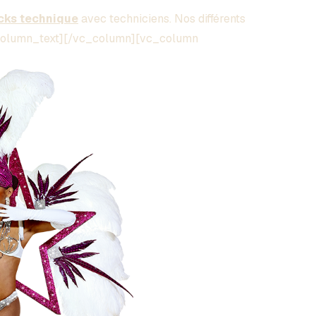
cks technique
avec techniciens. Nos différents
c_column_text][/vc_column][vc_column