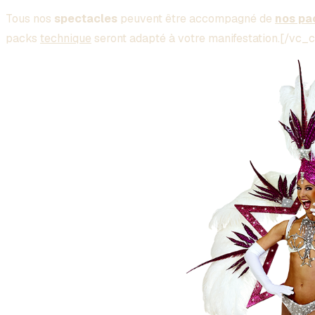
Tous nos
spectacles
peuvent être accompagné de
nos pa
packs
technique
seront adapté à votre manifestation.[/v