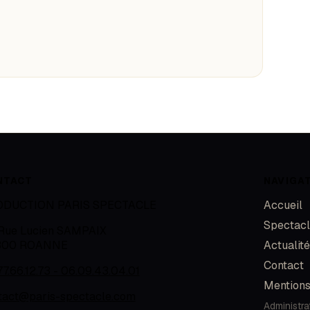
NTACT
NAVIGA
ODUCTION PARIS SPECTACLE
Accueil
Spectac
 Rue Lucien SAMPAIX
300
ROANNE
Actualit
Contact
77.66.12.73 - 06.09.43.04.01
Mentions
tact@paris-spectacle.com
Administra