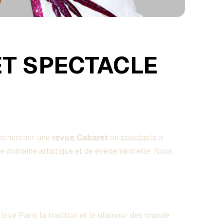
ET SPECTACLE
rechercher une
revue Cabaret
ou
spectacle
à
e domaine artistique et de événementielle. Nous
I love Paris la tradition et le glamour des grande