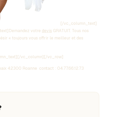
[/vc_column_text]
text]Demandez votre
devis
GRATUIT. Tous nos
sir « toujours vous offrir le meilleur et des
umn_text][/vc_column][/vc_row]
aix 42300 Roanne contact :
04.77.66.12.73
?