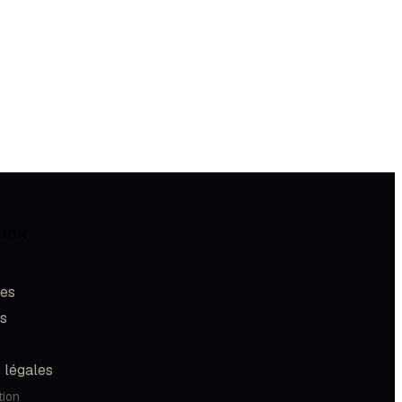
TION
les
és
 légales
tion