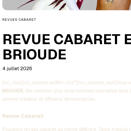
REVUES CABARET
REVUE CABARET 
BRIOUDE
4 juillet 2026
[vc_row][vc_column width= »1/2″][vc_column_text]Vous 
BRIOUDE
. Ne chercher plus nous sommes spécialisé dans l
somme créateur et diffuseur de spectacles.
Revue Cabaret:
Plusieurs
revues
cabaret au
thème
différent, Talon Aiguille 