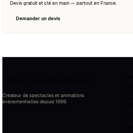
Devis gratuit et clé en main — partout en France.
Demander un devis
CO
PRODUCTION PARIS SPECTACLE
PR
Créateur de spectacles et animations
118
événementielles depuis 1999.
42
04.
con