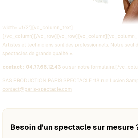
width= »1/2″][vc_column_text]
[/vc_column][/vc_row][vc_row][vc_column][vc_column_
Artistes et techniciens sont des professionnels. Notre seul dé
spectacles de grande qualité ».
contact : 04.77.66.12.43
ou sur
notre formulaire
.[/vc_col
SAS PRODUCTION PARIS SPECTACLE 118 rue Lucien Samp
contact@paris-spectacle.com
Besoin d'un spectacle sur mesure 