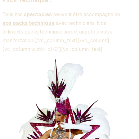
Pack Technique :
Tous nos
spectacles
peuvent être accompagné de
nos packs technique
avec techniciens. Nos
différents packs
technique
seront adapté à votre
manifestation.[/vc_column_text][/vc_column]
[vc_column width= »1/2″][vc_column_text]