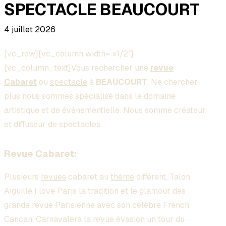
SPECTACLE BEAUCOURT
4 juillet 2026
[vc_row][vc_column width= »1/2″]
[vc_column_text]Vous rechercher une
revue
Cabaret
ou
spectacle
à
BEAUCOURT
. Ne chercher
plus nous sommes spécialisé dans le domaine
artistique et de événementielle. Nous somme créateur
et diffuseur de spectacles.
Revue Cabaret:
Plusieurs
revues
cabaret au
thème
différent, Talon
Aiguille I love Paris la tradition et le glamour des
grande revue Parisienne avec son célèbre French
Cancan. Carnavalera la revue évasion un tour du