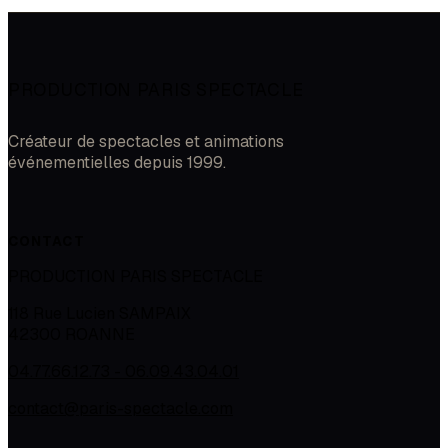
PRODUCTION PARIS SPECTACLE
Créateur de spectacles et animations
événementielles depuis 1999.
CONTACT
PRODUCTION PARIS SPECTACLE
118 Rue Lucien SAMPAIX
42300
ROANNE
04.77.66.12.73 - 06.09.43.04.01
contact@paris-spectacle.com