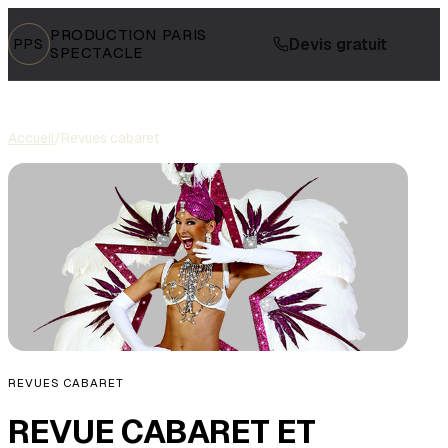
PRODUCTION PARIS
Devis gratuit
PPS
SPECTACLE
Accueil
/
Revues cabaret
REVUES CABARET
REVUE CABARET ET