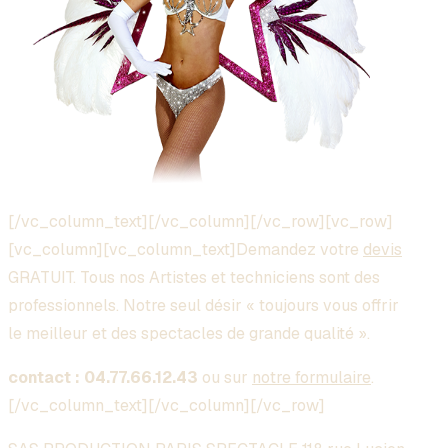
[/vc_column_text][/vc_column][/vc_row][vc_row]
[vc_column][vc_column_text]Demandez votre
devis
GRATUIT. Tous nos Artistes et techniciens sont des
professionnels. Notre seul désir « toujours vous offrir
le meilleur et des spectacles de grande qualité ».
contact : 04.77.66.12.43
ou sur
notre formulaire
.
[/vc_column_text][/vc_column][/vc_row]