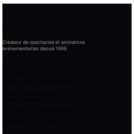
PRODUCTION PARIS SPECTACLE
Créateur de spectacles et animations
événementielles depuis 1999.
CONTACT
PRODUCTION PARIS SPECTACLE
118 Rue Lucien SAMPAIX
42300
ROANNE
04.77.66.12.73 - 06.09.43.04.01
contact@paris-spectacle.com