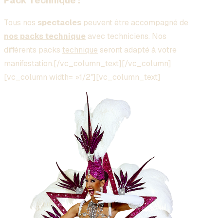
Pack Technique :
Tous nos
spectacles
peuvent être accompagné de
nos packs technique
avec techniciens. Nos
différents packs
technique
seront adapté à votre
manifestation.[/vc_column_text][/vc_column]
[vc_column width= »1/2″][vc_column_text]