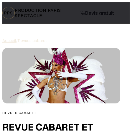
PRODUCTION PARIS
Devis gratuit
PPS
SPECTACLE
Accueil
/
Revues cabaret
REVUES CABARET
REVUE CABARET ET