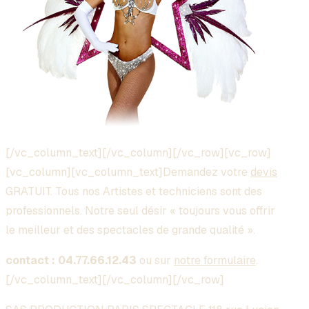
[/vc_column_text][/vc_column][/vc_row][vc_row]
[vc_column][vc_column_text]Demandez votre
devis
GRATUIT. Tous nos Artistes et techniciens sont des
professionnels. Notre seul désir « toujours vous offrir
le meilleur et des spectacles de grande qualité ».
contact : 04.77.66.12.43
ou sur
notre formulaire
.
[/vc_column_text][/vc_column][/vc_row]