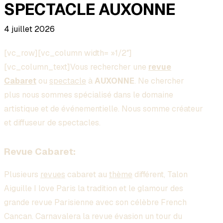
SPECTACLE AUXONNE
4 juillet 2026
[vc_row][vc_column width= »1/2″]
[vc_column_text]Vous rechercher une
revue
Cabaret
ou
spectacle
à
AUXONNE
. Ne chercher
plus nous sommes spécialisé dans le domaine
artistique et de événementielle. Nous somme créateur
et diffuseur de spectacles.
Revue Cabaret:
Plusieurs
revues
cabaret au
thème
différent, Talon
Aiguille I love Paris la tradition et le glamour des
grande revue Parisienne avec son célèbre French
Cancan. Carnavalera la revue évasion un tour du