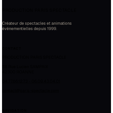
PRODUCTION PARIS SPECTACLE
Créateur de spectacles et animations
événementielles depuis 1999.
CONTACT
PRODUCTION PARIS SPECTACLE
118 Rue Lucien SAMPAIX
42300
ROANNE
04.77.66.12.73 - 06.09.43.04.01
contact@paris-spectacle.com
NAVIGATION