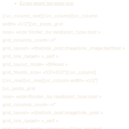
Ecran geant led plein jour
[/vc_column_text][/vc_column][vc_column
width= »1/3″][vc_posts_grid
loop= »size:1|order_by:rand|post_type:post »
grid_columns_count= »1″
grid_layout= »title|link_post,image|link_image,text|text »
grid_link_target= »_self »
grid_layout_mode= »fitRows »
grid_thumb_size= »100×100″][/vc_column]
[/vc_row][vc_row][vc_column width= »1/2″]
[vc_posts_grid
loop= »size:6|order_by:rand|post_type:post »
grid_columns_count= »1″
grid_layout= »title|link_post,image|link_post »
grid_link_target= »_self »
grid_layout_mode= »masonry »][/vc_column]