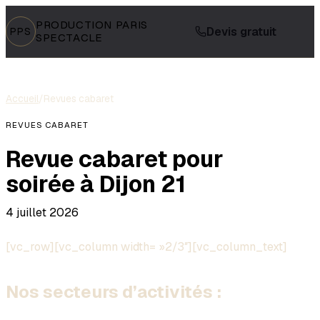
PRODUCTION PARIS
Devis gratuit
PPS
SPECTACLE
Accueil
/
Revues cabaret
REVUES CABARET
Revue cabaret pour
soirée à Dijon 21
4 juillet 2026
[vc_row][vc_column width= »2/3″][vc_column_text]
Nos secteurs d’activités :