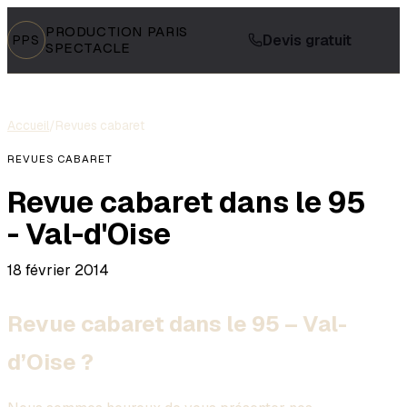
PRODUCTION PARIS
Devis gratuit
PPS
SPECTACLE
Accueil
/
Revues cabaret
REVUES CABARET
Revue cabaret dans le 95
- Val-d'Oise
18 février 2014
Revue cabaret dans le 95 – Val-
d’Oise ?