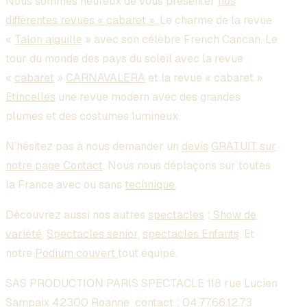
Nous sommes heureux de vous présenter
nos
différentes revues « cabaret ».
Le charme de la revue
«
Talon aiguille
» avec son célèbre French Cancan. Le
tour du monde des pays du soleil avec la revue
«
cabaret
»
CARNAVALERA
et la revue « cabaret »
Etincelles
une revue modern avec des grandes
plumes et des costumes lumineux.
N’hésitez pas à nous demander un
devis
GRATUIT sur
notre page Contact
. Nous nous déplaçons sur toutes
la France avec ou sans
technique
.
Découvrez aussi nos autres
spectacles
:
Show de
variété
,
Spectacles senior
,
spectacles Enfants
. Et
notre
Podium couvert
tout équipé.
SAS PRODUCTION PARIS SPECTACLE 118 rue Lucien
Sampaix 42300 Roanne contact :
04.77.66.12.73