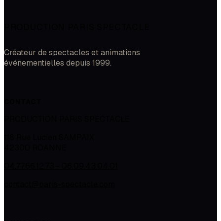
PRODUCTION PARIS SPECTACLE
Créateur de spectacles et animations
événementielles depuis 1999.
CONTACT
PRODUCTION PARIS SPECTACLE
118 Rue Lucien SAMPAIX
42300
ROANNE
04.77.66.12.73 - 06.09.43.04.01
contact@paris-spectacle.com