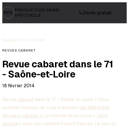
PRODUCTION PARIS
Devis gratuit
PPS
SPECTACLE
Accueil
/
Revues cabaret
REVUES CABARET
Revue cabaret dans le 71
- Saône-et-Loire
18 février 2014
Revue
cabaret
dans le 71 – Saône-et-Loire ? Nous
sommes heureux de vous présenter
nos différentes
revues « cabaret ».
Le charme de la revue «
Talon
aiguille
» avec son célèbre French Cancan. Le tour du