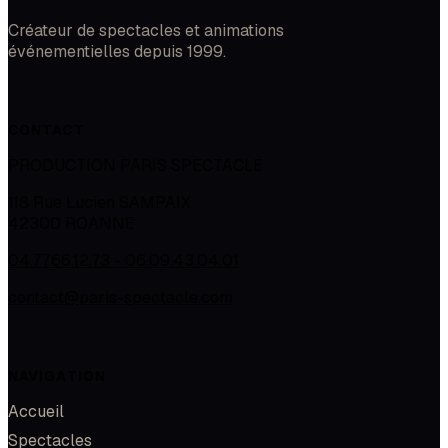
Créateur de spectacles et animations
événementielles depuis 1999.
CONTACT
PRODUCTION PARIS SPECTACLE
118 Rue Lucien SAMPAIX
42300
ROANNE
04.77.66.12.73 - 06.09.43.04.01
contact@paris-spectacle.com
NAVIGATION
Accueil
Spectacles