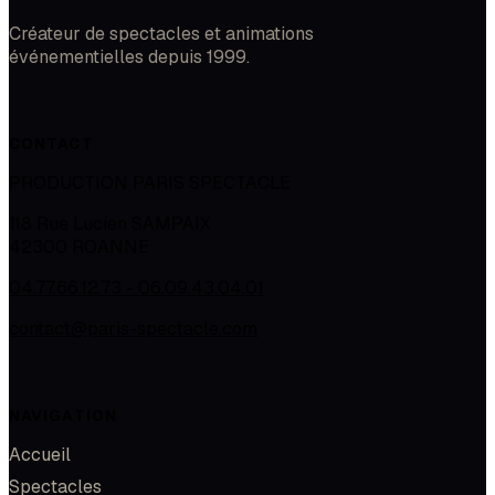
Créateur de spectacles et animations
événementielles depuis 1999.
CONTACT
PRODUCTION PARIS SPECTACLE
118 Rue Lucien SAMPAIX
42300
ROANNE
04.77.66.12.73 - 06.09.43.04.01
contact@paris-spectacle.com
NAVIGATION
Accueil
Spectacles