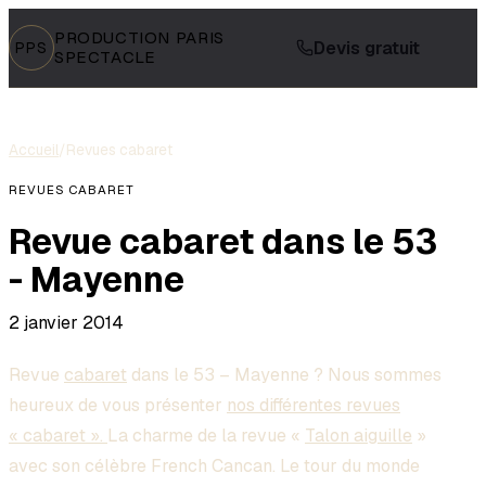
PRODUCTION PARIS
Devis gratuit
PPS
SPECTACLE
Accueil
/
Revues cabaret
REVUES CABARET
Revue cabaret dans le 53
- Mayenne
2 janvier 2014
Revue
cabaret
dans le 53 – Mayenne ? Nous sommes
heureux de vous présenter
nos différentes revues
« cabaret ».
La charme de la revue «
Talon aiguille
»
avec son célèbre French Cancan. Le tour du monde