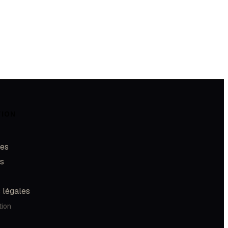
TION
les
és
 légales
tion