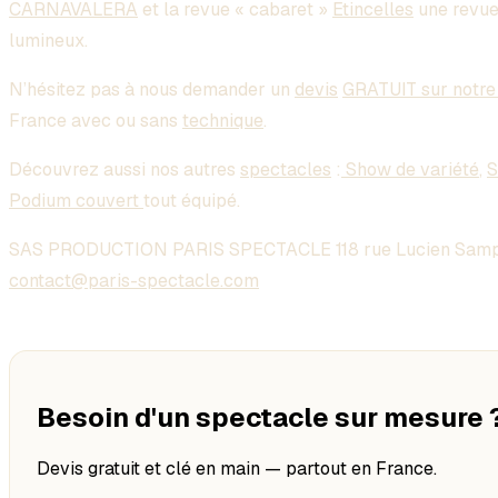
CARNAVALERA
et la revue « cabaret »
Etincelles
une revue
lumineux.
N’hésitez pas à nous demander un
devis
GRATUIT sur notre
France avec ou sans
technique
.
Découvrez aussi nos autres
spectacles
:
Show de variété
,
S
Podium couvert
tout équipé.
SAS PRODUCTION PARIS SPECTACLE 118 rue Lucien Samp
contact@paris-spectacle.com
Besoin d'un spectacle sur mesure 
Devis gratuit et clé en main — partout en France.