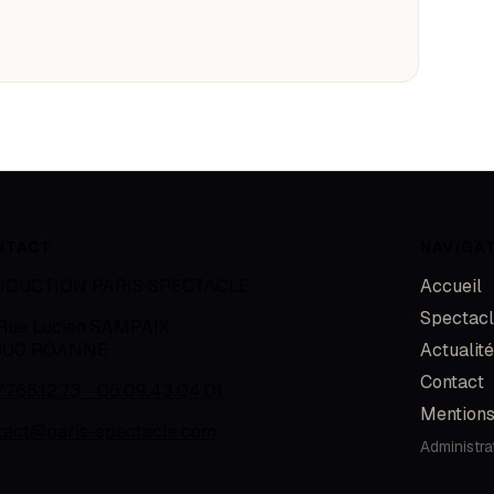
NTACT
NAVIGA
ODUCTION PARIS SPECTACLE
Accueil
Spectac
 Rue Lucien SAMPAIX
300
ROANNE
Actualit
Contact
77.66.12.73 - 06.09.43.04.01
Mentions
tact@paris-spectacle.com
Administra