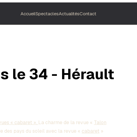
Accueil
Spectacles
Actualités
Contact
 le 34 - Hérault
evues « cabaret ».
La charme de la revue «
Talon
 des pays du soleil avec la revue «
cabaret
»