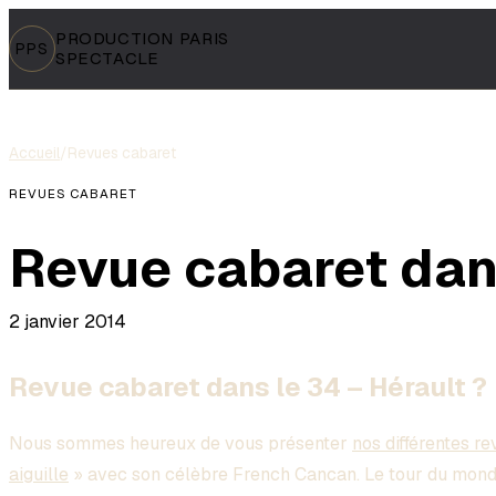
PRODUCTION PARIS
PPS
SPECTACLE
Accueil
/
Revues cabaret
REVUES CABARET
Revue cabaret dans
2 janvier 2014
Revue cabaret dans le 34 – Hérault ?
Nous sommes heureux de vous présenter
nos différentes r
aiguille
» avec son célèbre French Cancan. Le tour du monde