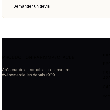
Demander un devis
CO
PRODUCTION PARIS SPECTACLE
PR
Créateur de spectacles et animations
118
événementielles depuis 1999.
42
04.
con