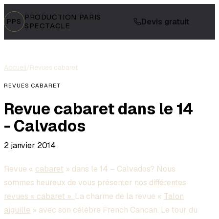
PRODUCTION PARIS
Devis gratuit
PPS
SPECTACLE
Accueil
/
Revues cabaret
REVUES CABARET
Revue cabaret dans le 14
- Calvados
2 janvier 2014
Revue «
cabaret
» dans le 14 – Calvados? Nous
sommes heureux de vous présenter
nos différentes
revues « cabaret ».
La charme de la revue «
Talon
aiguille
» avec son célèbre French Cancan. Le tour du