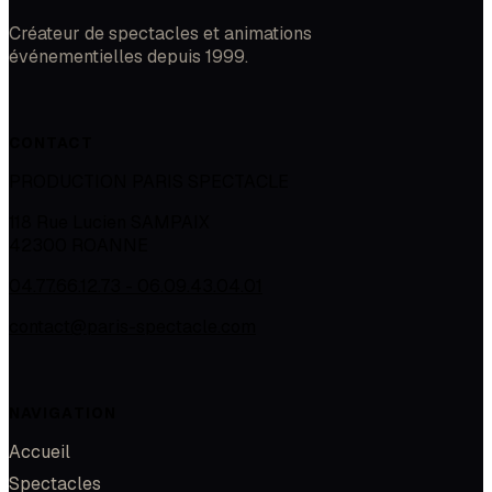
Créateur de spectacles et animations
événementielles depuis 1999.
CONTACT
PRODUCTION PARIS SPECTACLE
118 Rue Lucien SAMPAIX
42300
ROANNE
04.77.66.12.73 - 06.09.43.04.01
contact@paris-spectacle.com
NAVIGATION
Accueil
Spectacles