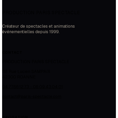
PRODUCTION PARIS SPECTACLE
Créateur de spectacles et animations
événementielles depuis 1999.
CONTACT
PRODUCTION PARIS SPECTACLE
118 Rue Lucien SAMPAIX
42300
ROANNE
04.77.66.12.73 - 06.09.43.04.01
contact@paris-spectacle.com
NAVIGATION