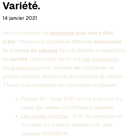
Variété.
14 janvier 2021
Vous recherchez un
spectacle
pour votre fête
d’été
? Nous vous proposons différents
spectacles
de la
revue de
cabaret
haut de gamme au spectacle
de
variété
. Depuis plus de 20 ans
Les productions
Paris Spectacle
vous propose des spectacles de
grandes qualités. Recherche de spectacle de Variété
? Nous vous proposons des spectacles originales :
Podium 80 : show 1h30 en live avec tout les
tubes des années 80 ambiance Garantie.
Les années Goldman
: 1h30 de spectacle en
live avec les meilleur chansons de Jean
Jacques GOLDMAN.