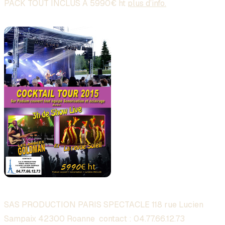
PACK TOUT INCLUS A 5990€ ht
plus d’info.
SAS PRODUCTION PARIS SPECTACLE 118 rue Lucien
Sampaix 42300 Roanne contact :
04.77.66.12.73