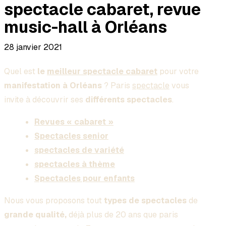
spectacle cabaret, revue
music-hall à Orléans
28 janvier 2021
Quel est
le
meilleur spectacle cabaret
pour votre
manifestation à Orléans
? Paris
spectacle
vous
invite à découvrir ses
différents spectacles
.
Revues « cabaret »
Spectacles senior
spectacles de variété
spectacles à thème
Spectacles pour enfants
Nous vous proposons tout
types de spectacles
de
grande qualité,
déjà plus de 20 ans que paris