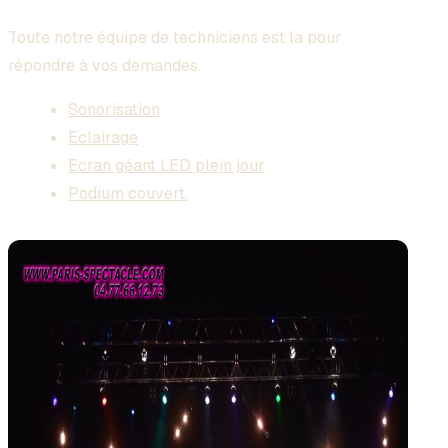
Toute notre équipe de techniciens est la pour
répondre à vos demandes.
Sonorisation
Eclairage
Ecran géant LED plein jour
Podium couvert.