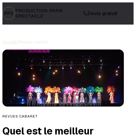
PRODUCTION PARIS
Devis gratuit
PPS
SPECTACLE
Accueil
/
Revues cabaret
REVUES CABARET
Quel est le meilleur