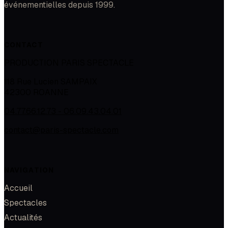
événementielles depuis 1999.
CONTACT
PRODUCTION PARIS SPECTACLE
118 Rue Lucien SAMPAIX
42300
ROANNE
04.77.66.12.73 - 06.09.43.04.01
contact@paris-spectacle.com
NAVIGATION
Accueil
Spectacles
Actualités