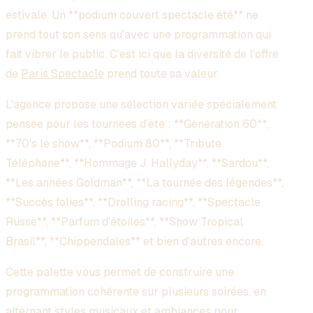
estivale. Un **podium couvert spectacle été** ne
prend tout son sens qu'avec une programmation qui
fait vibrer le public. C'est ici que la diversité de l'offre
de
Paris Spectacle
prend toute sa valeur.
L'agence propose une sélection variée spécialement
pensée pour les tournées d'été : **Génération 60**,
**70's le show**, **Podium 80**, **Tribute
Téléphone**, **Hommage J. Hallyday**, **Sardou**,
**Les années Goldman**, **La tournée des légendes**,
**Succès folies**, **Drolling racing**, **Spectacle
Russe**, **Parfum d'étoiles**, **Show Tropical
Brasil**, **Chippendales** et bien d'autres encore.
Cette palette vous permet de construire une
programmation cohérente sur plusieurs soirées, en
alternant styles musicaux et ambiances pour