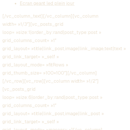
Ecran geant led plein jour
[/vc_column_text][/vc_column][vc_column
width= »1/3″][vc_posts_grid
loop= »size:1|order_by:rand|post_type:post »
grid_columns_count= »1″
grid_layout= »title|link_post,image|link_image,text|text »
grid_link_target= »_self »
grid_layout_mode= »fitRows »
grid_thumb_size= »100×100″][/vc_column]
[/vc_row][vc_row][vc_column width= »1/2″]
[vc_posts_grid
loop= »size:6|order_by:rand|post_type:post »
grid_columns_count= »1″
grid_layout= »title|link_post,image|link_post »
grid_link_target= »_self »
grid_layout_mode= »masonry »][/vc_column]