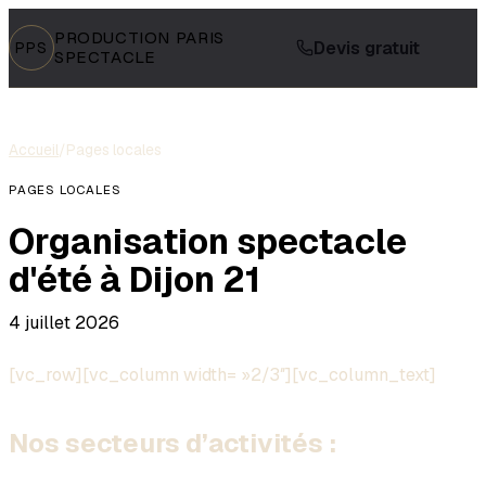
PRODUCTION PARIS
Devis gratuit
PPS
SPECTACLE
Accueil
/
Pages locales
PAGES LOCALES
Organisation spectacle
d'été à Dijon 21
4 juillet 2026
[vc_row][vc_column width= »2/3″][vc_column_text]
Nos secteurs d’activités :