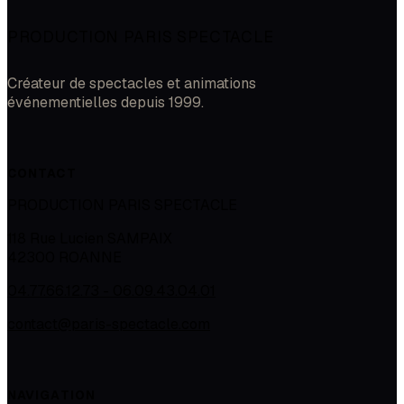
PRODUCTION PARIS SPECTACLE
Créateur de spectacles et animations
événementielles depuis 1999.
CONTACT
PRODUCTION PARIS SPECTACLE
118 Rue Lucien SAMPAIX
42300
ROANNE
04.77.66.12.73 - 06.09.43.04.01
contact@paris-spectacle.com
NAVIGATION