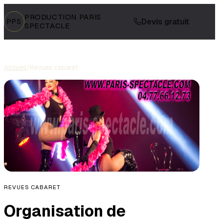
PRODUCTION PARIS
Devis gratuit
PPS
SPECTACLE
Accueil
/
Revues cabaret
REVUES CABARET
Organisation de