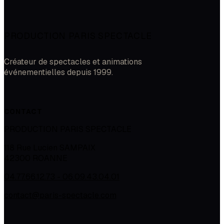
PRODUCTION PARIS SPECTACLE
Créateur de spectacles et animations
événementielles depuis 1999.
CONTACT
PRODUCTION PARIS SPECTACLE
118 Rue Lucien SAMPAIX
42300
ROANNE
04.77.66.12.73 - 06.09.43.04.01
contact@paris-spectacle.com