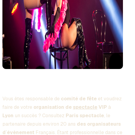
Vous êtes responsable de
comité de fête
et voudrez
faire de votre
organisation de
spectacle
VIP
à
Lyon
un succès ? Consultez
Paris spectacle
, le
partenaire depuis environ 20 ans
des organisateurs
d´évènement
Français. Étant professionnelle dans ce