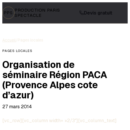
PRODUCTION PARIS
Devis gratuit
PPS
SPECTACLE
Accueil
/
Pages locales
PAGES LOCALES
Organisation de
séminaire Région PACA
(Provence Alpes cote
d’azur)
27 mars 2014
[vc_row][vc_column width= »2/3″][vc_column_text]