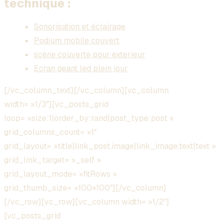
technique :
Sonorisation et éclairage
Podium mobile couvert
scène couverte pour exterieur
Ecran geant led plein jour
[/vc_column_text][/vc_column][vc_column
width= »1/3″][vc_posts_grid
loop= »size:1|order_by:rand|post_type:post »
grid_columns_count= »1″
grid_layout= »title|link_post,image|link_image,text|text »
grid_link_target= »_self »
grid_layout_mode= »fitRows »
grid_thumb_size= »100×100″][/vc_column]
[/vc_row][vc_row][vc_column width= »1/2″]
[vc_posts_grid