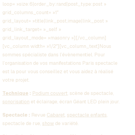
loop= »size:6|order_by:rand|post_type:post »
grid_columns_count= »1″
grid_layout= »title|link_post,image|link_post »
grid_link_target= »_self »
grid_layout_mode= »masonry »][/vc_column]
[vc_column width= »1/2″][vc_column_text]Nous
sommes spécialiste dans l’évènementiel. Pour
l’organisation de vos manifestations Paris spectacle
est la pour vous conseillez et vous aidez à réalisé
votre projet.
Technique
:
Podium couvert
, scène de spectacle,
sonorisation
et éclairage, écran Géant LED plein jour.
Spectacle :
Revue
Cabaret
,
spectacle enfants
,
spectacle de rue,
show
de variété.