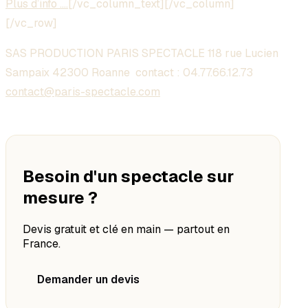
Plus d’info ….
[/vc_column_text][/vc_column]
[/vc_row]
SAS PRODUCTION PARIS SPECTACLE 118 rue Lucien
Sampaix 42300 Roanne contact :
04.77.66.12.73
contact@paris-spectacle.com
Besoin d'un spectacle sur
mesure ?
Devis gratuit et clé en main — partout en
France.
Demander un devis