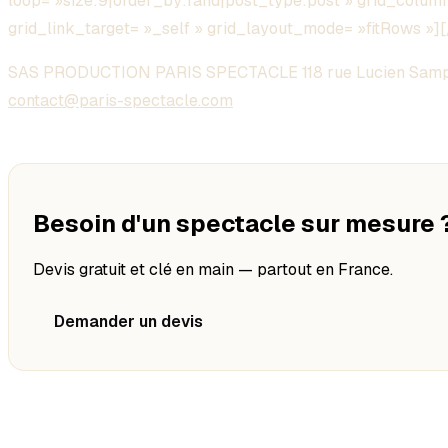
loop= »size:9|order_by:rand|post_type:post » grid_columns
grid_link_target= »_self » grid_layout_mode= »fitRows »
SAS PRODUCTION PARIS SPECTACLE 118 rue Lucien Samp
contact@paris-spectacle.com
Besoin d'un spectacle sur mesure 
Devis gratuit et clé en main — partout en France.
Demander un devis