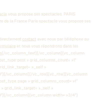
acle
vous propose ses spectacles. PARIS
re de la France Paris spectacle vous propose ses
directement
contact
avec nous par téléphone au
ormulaire
et nous vous répondrons dans les
m
[/vc_column_text][/vc_column][vc_column
post_type:post » grid_columns_count= »1″
grid_link_target= »_self »
00″][/vc_column][/vc_row][vc_row][vc_column
post_type:page » grid_columns_count= »1″
 » grid_link_target= »_self »
0″][/vc_column][vc_column width= »3/4″]