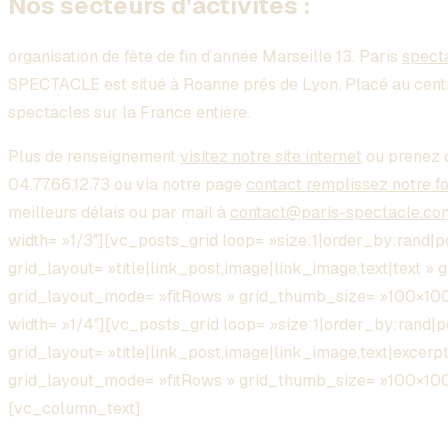
Nos secteurs d’activités :
organisation de fête de fin d’année Marseille 13. Paris
spect
SPECTACLE est situé à Roanne prés de Lyon. Placé au cent
spectacles sur la France entière.
Plus de renseignement
visitez notre site internet
ou prenez 
04.77.66.12.73 ou via notre page
contact remplissez notre f
meilleurs délais ou par mail à
contact@paris-spectacle.co
width= »1/3″][vc_posts_grid loop= »size:1|order_by:rand|
grid_layout= »title|link_post,image|link_image,text|text » 
grid_layout_mode= »fitRows » grid_thumb_size= »100×1
width= »1/4″][vc_posts_grid loop= »size:1|order_by:rand|
grid_layout= »title|link_post,image|link_image,text|excerpt
grid_layout_mode= »fitRows » grid_thumb_size= »100×10
[vc_column_text]