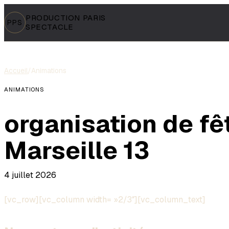
PRODUCTION PARIS
PPS
SPECTACLE
Accueil
/
Animations
ANIMATIONS
organisation de fê
Marseille 13
4 juillet 2026
[vc_row][vc_column width= »2/3″][vc_column_text]