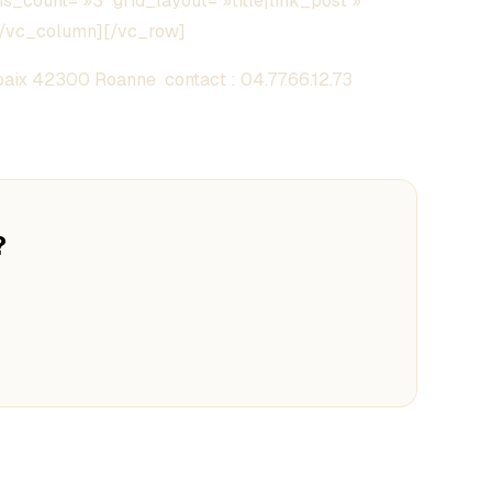
_count= »3″ grid_layout= »title|link_post »
][/vc_column][/vc_row]
aix 42300 Roanne contact :
04.77.66.12.73
?